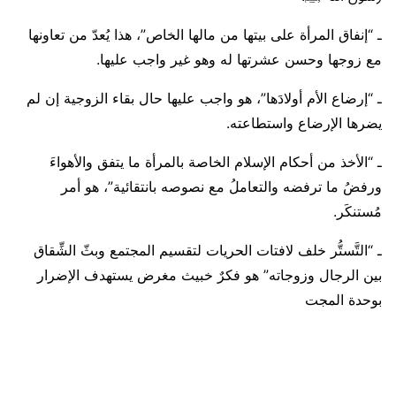
ـ “إنفاق المرأة على بيتها من مالها الخاص”، هذا يُعدّ من تعاونها
مع زوجها وحسن عشرتها له وهو غير واجب عليها.
ـ “إرضاع الأم أولادَها”، هو واجب عليها حال بقاء الزوجية إن لم
يضرها الإرضاع واستطاعته.
ـ “الأخذ من أحكام الإسلام الخاصة بالمرأة ما يتفق والأهواءَ
ورفضُ ما ترفضه والتعاملُ مع نصوصه بانتقائية”، هو أمر
مُستنكَر.
ـ “التَّستُّر خلف لافتات الحريات لتقسيم المجتمع وبثّ الشِّقاق
بين الرجال وزوجاته” هو فكرٌ خبيث مغرض يستهدف الإضرار
بوحدة المجت