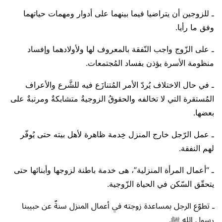
ـ للزوجين أن يتراضيا فيما بينهما على أدوار ومهمات حياتهما
وفق ما رأيا.
ـ على الزّوج واجب النّفقة بالمعروف لها ولأولادهما وإفساد
منظومة الأسرة يؤذن بفساد المُجتمعات.
ـ في حال الاختلاف يُردّ الأمر المُتنازَع فيه للشَّرع والأعراف
المُستقرة التي لا تخالفه والحقوقُ الزوجيةُ متشابكةٌ ومرتبةٌ على
بعضها.
ـ عمل الرّجل خارج المنزل خِدمة ظاهرة لأهل بيته حتى يُوفّر
لهم النفقة.
ـ “أعمال المرأة المنزلية”، هى خدمة باطنة لزوجها وأبنائها حتى
يتحقّق السّكن في الحياة الزّوجية.
ـ تطوّع الرجل بمساعدة زوجته في أعمال المنزل سنةٌ عن حبيبنا
رسول الله ﷺ.