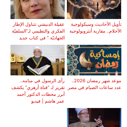
تأويل الأحاديث وسيكولوجية
عقيلة الدبيشي تتناول الإطار
الأحلام.. مقاربة أنثروبولوجية
الفكري والتظيمي لـ”السلفيّة
الجهاديّة ” في كتاب جديد
موعد شهر رمضان 2026..
رأى الرسول في منامه..
عدد ساعات الصيام في مصر
تقرير لـ “قناة أزهري” يكشف
أبرز محطات الدكتور أحمد
عمر هاشم | فيديو