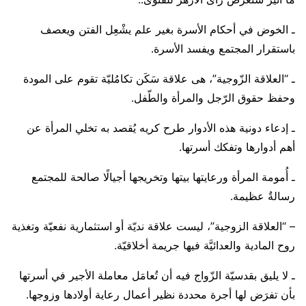
ـ الخوض في أحكام الأسرة بغير علم يشْعِل الفتن ويعصف
باستقرار المجتمع ويفسد الأسرة.
ـ “العلاقة الزّوجية”، هى علاقة سَكَن تكامُليّة تقوم على المودة
وحفظ حقوق الرّجل والمرأة والطّفل.
ـ إدعاء دونية هذه الأدوار طرح كريه يُقصد به تخلي المرأة عن
أهم أدوارها وتفكك أسرتها.
ـ أُمومة المرأة ورعايتها بيتها وتخريجها أجيالًا صالحة للمجتمع
رسالةٌ عظيمة.
– “العلاقة الزوجية”، ليست علاقة نديّة أو استثمارية نفعيّة وتغذية
روح المادية والعدائيَّة فيها جريمة أخلاقيّة.
ـ لا يليق بقدسيّة الزّواج فيه أن تُعامَل معاملة الأجير في أسرتها
بأن تفرَض لها أجرة محددة نظير أعمال رعاية أولادها وزوجها.