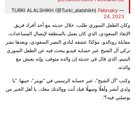
February
— TURKI ALALSHIKH (@Turki_alalshikh)
24, 2023
وكان الطفل السوري طلب، خلال حديثه مع أحد أفراد فريق
الإنقاذ السعودي، الذي كان يعمل بالمنطقة لإيصال المساعدات،
مقابلة رونالدو، مؤكدًا عشقه لنادي النصر السعودي، وبعدها نشر
تركي آل الشيخ عبر حسابه فيديو يبحث فيه عن الطفل السوري
اليتيم، الذي قال في حديثه إن والده متوفى، وإنه يعيش مع
والدته.
وكتب “آل الشيخ”، عبر حسابه الرسمي في “تويتر”، حينها: “يا
ولدي أبشر وأهلًا وسهلًا فيك أنت ووالدتك معك.. يا أهل الخير من
يوصلني فيه؟”.