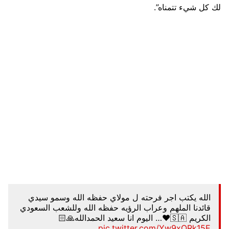
لك كل شيء تتمناه”.
الله يكتب اجر فرحته ل مولاي حفظه الله وسمو سيدي
قائدنا الملهم وعراب الرؤيه حفظه الله وللشعب السعودي
الكريم 🇸🇦❤️… اليوم انا سعيد الحمدالله🙏🏻
pic.twitter.com/Yw9xQRk15E