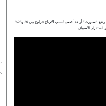
وطالب بفرض رقابة صارمة على المستوردين من خلال وضع “سبورت” أو حد أقصى لنسب الأرباح تتراوح بين 20 و25%
ن استقرار الأسواق.
نماذج أوبن إيه آي تخترق منصة هاجين
فيس.. خبير يكشف التفاصيل لـ”أزهري” |
فيديو