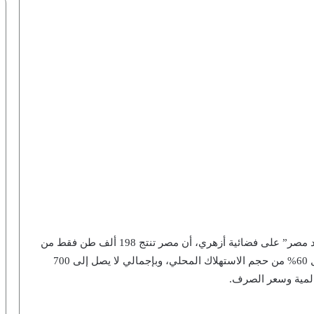
وأضاف عبدالباسط، في مداخلة هاتفية لبرنامج “اقتصاد مصر” على فضائية أزهري، أن مصر تنتج 198 ألف طن فقط من
اللحوم، بينما تستورد حوالي 441 ألف طن، وهو ما يمثل 60% من حجم الاستهلاك المحلي، وبإجمالي لا يصل إلى 700
المية وسعر الصرف.