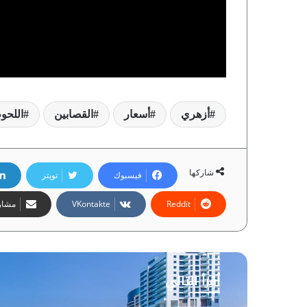
أزهري
أسعار
القصابين
اللحو
شاركها
فيسبوك
تويتر
مشارك
أقرأ التالي