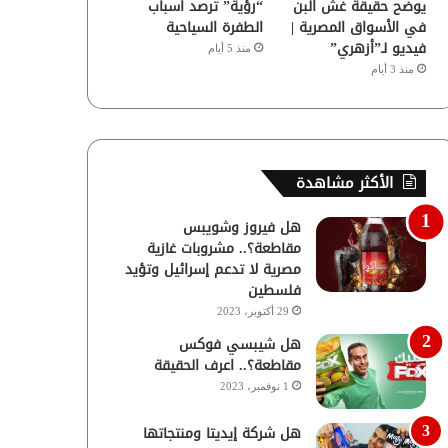
يوضح حقيقة غش البن
“رؤية” ترصد أسباب
في الأسواق المصرية |
الطفرة السياحية
فيديو لـ”أزهري”
منذ 5 أيام
منذ 3 أيام
الأكثر مشاهدة
هل فيروز وشويبس
مقاطعة؟.. مشروبات غازية
مصرية لا تدعم إسرائيل وتؤيد
فلسطين
29 أكتوبر، 2023
هل شيبسي فوكس
مقاطعة؟.. اعرف الحقيقة
1 نوفمبر، 2023
هل شركة إيديتا ومنتجاتها