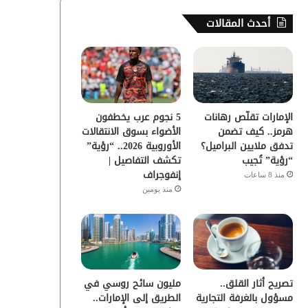
س
ي
ت
س
أحدث المقالات
ب
ت
ي
ت
و
ر
و
ق
ك
ب
ر
الإمارات تقلّص رهانات
5 نجوم عرب يخطفون
ا
هرمز.. كيف تضمن
الأضواء بسوق الانتقالات
تدفق ملايين البراميل؟
الأوروبية 2026.. “رؤية”
م
“رؤية” تُجيب
تكشف التفاصيل |
إنفوجراف
منذ 8 ساعات
منذ يومين
تصريح أثار القلق..
مليون سائح روسي في
مسؤول بالغرفة التجارية
الطريق إلى الإمارات..