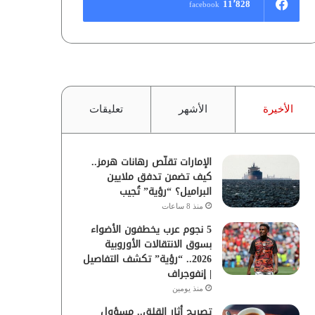
11٬828
facebook
الأخيرة
الأشهر
تعليقات
الإمارات تقلّص رهانات هرمز..
كيف تضمن تدفق ملايين
البراميل؟ “رؤية” تُجيب
منذ 8 ساعات
5 نجوم عرب يخطفون الأضواء
بسوق الانتقالات الأوروبية
2026.. “رؤية” تكشف التفاصيل
| إنفوجراف
منذ يومين
تصريح أثار القلق.. مسؤول