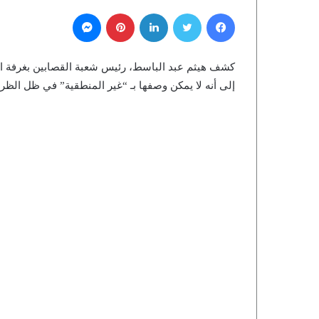
فيسبوك
تويتر
لينكدإن
بينتيريست
ماسنجر
كشف هيثم عبد الباسط، رئيس شعبة القصابين بغرفة الق
إلى أنه لا يمكن وصفها بـ “غير المنطقية” في ظل الظر