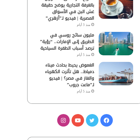
بالغرفة التجارية يوضح حقيقة
غش البن في الأسواق
المصرية | فيديو لـ”أزهري”
منذ 3 أيام
مليون سائح روسي في
الطريق إلى الإمارات.. “رؤية”
ترصد أسباب الطفرة السياحية
منذ 5 أيام
الغموض يحيط بحادث ميناء
دمياط.. هل تأثرت الكهرباء
والغاز في مصر؟ | فيديو
لـ”ماعت جروب”
منذ 5 أيام
ف
ت
ي
ا
ي
و
و
ن