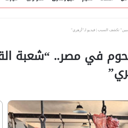
صبين” تكشف السبب | فيديو لـ”أزهري”
اللحوم في مصر.. “شعبة ا
ري”