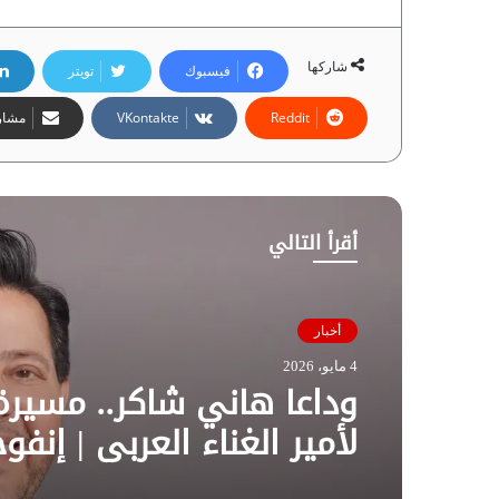
شاركها
فيسبوك
تويتر
مشارك
أقرأ التالي
أخبار
4 مايو، 2026
وداعا هاني شاكر.. مسيرة
لأمير الغناء العربي | إنفو