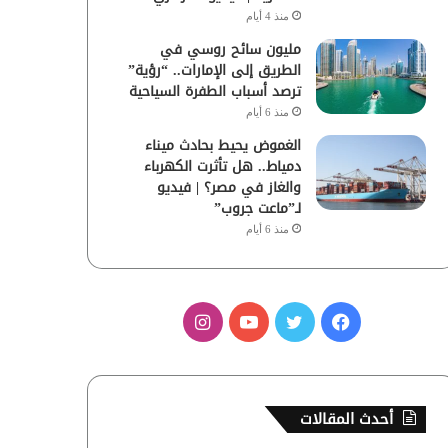
منذ 4 أيام
مليون سائح روسي في
الطريق إلى الإمارات.. “رؤية”
ترصد أسباب الطفرة السياحية
منذ 6 أيام
الغموض يحيط بحادث ميناء
دمياط.. هل تأثرت الكهرباء
والغاز في مصر؟ | فيديو
لـ”ماعت جروب”
منذ 6 أيام
ف
ت
ي
ا
ي
و
و
ن
س
ي
ت
س
أحدث المقالات
ب
ت
ي
ت