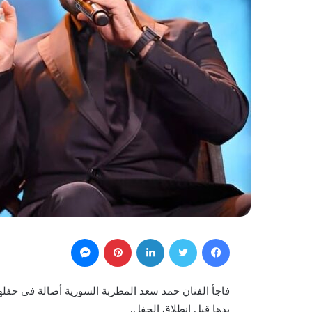
فيسبوك
تويتر
لينكدإن
بينتيريست
ماسنجر
يدها قبل انطلاق الحفل.