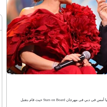
فاجأ الفنان حمد سعد المطربة السورية أصالة فى حفلها أمس فى دبي فى مهرجان Stars on Board حيث قام بتقبل