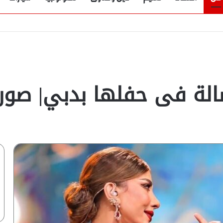
لة فى حفلها بدبي| صور