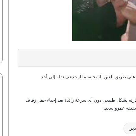
بعد وصفها بـ”الحولة”.. رد صادم من سما
المصري
ى طريق العين السخنة، ما استدعى نقله إلى أحد
نجحت رغم الفقر الشديد والتفكك الأسري
من سن 7 سنوات.. رسالة من تامر حسني
ارته بشكل طبيعي دون أي سرعة زائدة بعد إحياء حفل زفاف
لجمهوره
شقيقه عمرو سعد.
زعم أنه متوفي منذ 3 أشهر.. تفاصيل
القبض على الفنان محمد فاروق شيبا
دبي