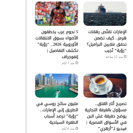
و
ر
و
ق
ك
ب
ر
الإمارات تقلّص رهانات
5 نجوم عرب يخطفون
ا
هرمز.. كيف تضمن
الأضواء بسوق الانتقالات
تدفق ملايين البراميل؟
الأوروبية 2026.. “رؤية”
م
“رؤية” تُجيب
تكشف التفاصيل |
إنفوجراف
منذ 22 ساعة
منذ 3 أيام
تصريح أثار القلق..
مليون سائح روسي في
مسؤول بالغرفة التجارية
الطريق إلى الإمارات..
يوضح حقيقة غش البن
“رؤية” ترصد أسباب
في الأسواق المصرية |
الطفرة السياحية
فيديو لـ”أزهري”
منذ 6 أيام