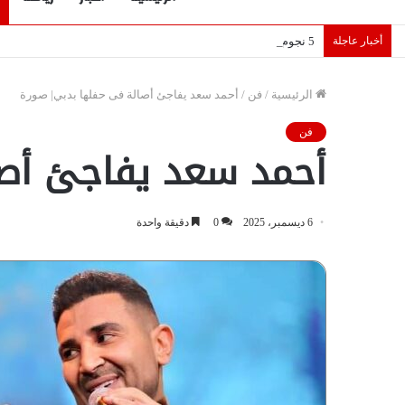
أخبار عاجلة
5 نجوم عرب يخطفون الأضواء بسوق الانتقالات الأوروبية 2026.. “رؤية” تكشف التفاصيل | إنفوجراف
الرئيسية
/
فن
/
أحمد سعد يفاجئ أصالة فى حفلها بدبي| صورة
فن
أحمد سعد يفاجئ أصا
6 ديسمبر، 2025
0
دقيقة واحدة