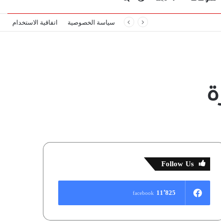
سياسة الخصوصية
اتفاقية الاستخدام
المظلم
عن
ة
Follow Us
11٬825
facebook