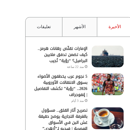
الأخيرة
الأشهر
تعليقات
الإمارات تقلّص رهانات هرمز..
كيف تضمن تدفق ملايين
البراميل؟ “رؤية” تُجيب
منذ 22 ساعة
5 نجوم عرب يخطفون الأضواء
بسوق الانتقالات الأوروبية
2026.. “رؤية” تكشف التفاصيل
| إنفوجراف
منذ 3 أيام
تصريح أثار القلق.. مسؤول
بالغرفة التجارية يوضح حقيقة
غش البن في الأسواق
المصرية | فيديو لـ”أزهري”