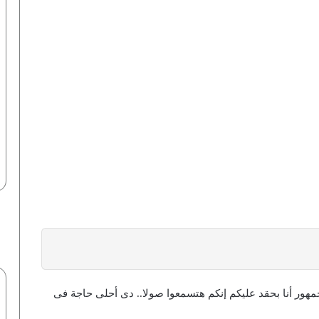
e بالعربي” : “قولت للجمهور أنا بحقد عليكم إنكم هتسمعوا صولا.. دى أحلى حاجة فى