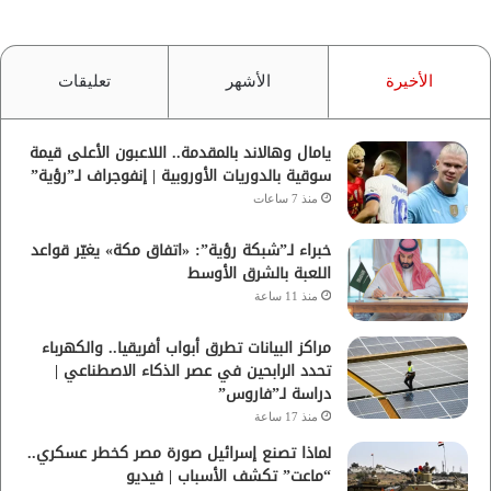
الأخيرة
الأشهر
تعليقات
يامال وهالاند بالمقدمة.. اللاعبون الأعلى قيمة
سوقية بالدوريات الأوروبية | إنفوجراف لـ”رؤية”
منذ 7 ساعات
خبراء لـ”شبكة رؤية”: «اتفاق مكة» يغيّر قواعد
اللعبة بالشرق الأوسط
منذ 11 ساعة
مراكز البيانات تطرق أبواب أفريقيا.. والكهرباء
تحدد الرابحين في عصر الذكاء الاصطناعي |
دراسة لـ”فاروس”
منذ 17 ساعة
لماذا تصنع إسرائيل صورة مصر كخطر عسكري..
“ماعت” تكشف الأسباب | فيديو