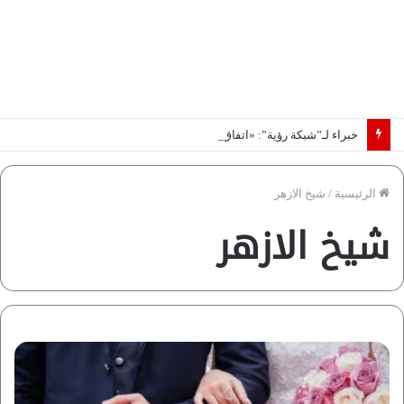
خبراء لـ”شبكة رؤية”: «اتفاق مكة» يغيّر قواعد اللعبة بالشرق الأوسط
الرئيسية
/
شيخ الازهر
شيخ الازهر