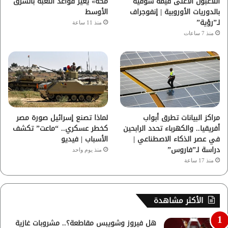
اللاعبون الأعلى قيمة سوقية
مكة» يغيّر قواعد اللعبة بالشرق
م
بالدوريات الأوروبية | إنفوجراف
الأوسط
لـ”رؤية”
منذ 11 ساعة
منذ 7 ساعات
مراكز البيانات تطرق أبواب
لماذا تصنع إسرائيل صورة مصر
أفريقيا.. والكهرباء تحدد الرابحين
كخطر عسكري.. “ماعت” تكشف
في عصر الذكاء الاصطناعي |
الأسباب | فيديو
دراسة لـ”فاروس”
منذ يوم واحد
منذ 17 ساعة
الأكثر مشاهدة
هل فيروز وشويبس مقاطعة؟.. مشروبات غازية