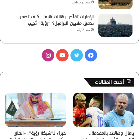
منذ يوم واحد
الإمارات تقلّص رهانات هرمز.. كيف تضمن
تدفق ملايين البراميل؟ “رؤية” تُجيب
منذ 3 أيام
ف
ت
ي
ا
ي
و
و
ن
س
ي
ت
س
أحدث المقالات
ب
ت
ي
ت
و
ر
و
ق
ك
ب
ر
ا
يامال وهالاند بالمقدمة..
خبراء لـ”شبكة رؤية”: «اتفاق