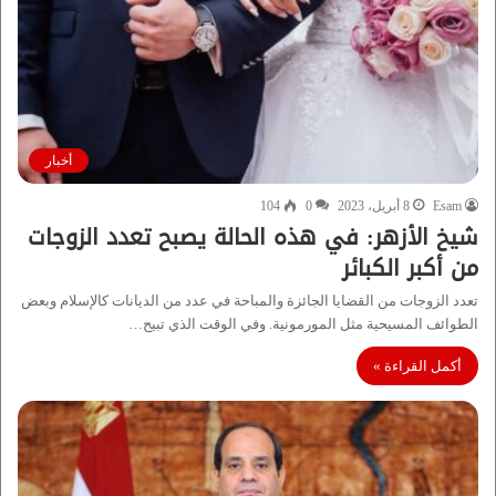
أخبار
Esam
8 أبريل، 2023
0
104
شيخ الأزهر: في هذه الحالة يصبح تعدد الزوجات
من أكبر الكبائر
تعدد الزوجات من القضايا الجائزة والمباحة في عدد من الديانات كالإسلام وبعض
الطوائف المسيحية مثل المورمونية. وفي الوقت الذي تبيح…
أكمل القراءة »