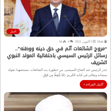
أخبار
Ehab
5 أكتوبر، 2022
0
64
“مروج الشائعات آثم في حق دينه ووطنه”..
رسائل الرئيس السيسي باحتفالية المولد النبوي
الشريف
حذر الرئيس عبد الفتاح السيسى، من خطورة بث الشائعات، مستشهدا بقوله
سبحانه وتعالى في كتابه الكريم: (مَّا يَلْفِظُ مِن قَوْلٍ…
أكمل القراءة »