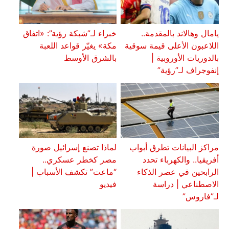
يامال وهالاند بالمقدمة..
خبراء لـ”شبكة رؤية”: «اتفاق
اللاعبون الأعلى قيمة سوقية
مكة» يغيّر قواعد اللعبة
بالدوريات الأوروبية |
بالشرق الأوسط
إنفوجراف لـ”رؤية”
مراكز البيانات تطرق أبواب
لماذا تصنع إسرائيل صورة
أفريقيا.. والكهرباء تحدد
مصر كخطر عسكري..
الرابحين في عصر الذكاء
“ماعت” تكشف الأسباب |
الاصطناعي | دراسة
فيديو
لـ”فاروس”