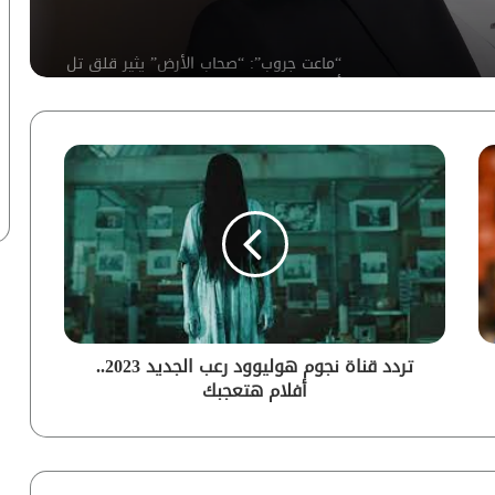
“ماعت جروب”: “صحاب الأرض” يثير قلق تل
أبيب.. ما القصة؟ | فيديو
أحمد سعد يفاجئ أصالة فى حفلها بدبي|
صورة
بعد وصفها بـ”الحولة”.. رد صادم من سما
المصري
نجحت رغم الفقر الشديد والتفكك الأسري
تردد قناة نجوم هوليوود رعب الجديد 2023..
من سن 7 سنوات.. رسالة من تامر حسني
أفلام هتعجبك
لجمهوره
زعم أنه متوفي منذ 3 أشهر.. تفاصيل
القبض على الفنان محمد فاروق شيبا