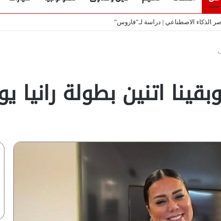
باب | فيديو
ف
ينا اتنين بطولة رانيا 