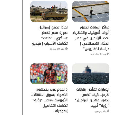
و
ر
و
ق
ك
ب
ر
مراكز البيانات تطرق
لماذا تصنع إسرائيل
ا
أبواب أفريقيا.. والكهرباء
صورة مصر كخطر
تحدد الرابحين في عصر
عسكري.. “ماعت”
م
الذكاء الاصطناعي |
تكشف الأسباب | فيديو
دراسة لـ”فاروس”
منذ 19 ساعة
منذ 6 ساعات
الإمارات تقلّص رهانات
5 نجوم عرب يخطفون
هرمز.. كيف تضمن
الأضواء بسوق الانتقالات
تدفق ملايين البراميل؟
الأوروبية 2026.. “رؤية”
“رؤية” تُجيب
تكشف التفاصيل |
إنفوجراف
منذ يومين