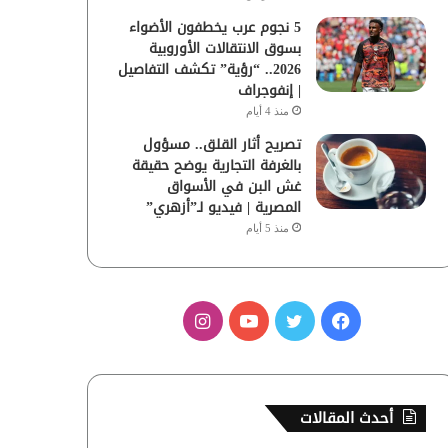
5 نجوم عرب يخطفون الأضواء
بسوق الانتقالات الأوروبية
2026.. “رؤية” تكشف التفاصيل
| إنفوجراف
منذ 4 أيام
تصريح أثار القلق.. مسؤول
بالغرفة التجارية يوضح حقيقة
غش البن في الأسواق
المصرية | فيديو لـ”أزهري”
منذ 5 أيام
ف
ت
ي
ا
ي
و
و
ن
س
ي
ت
س
أحدث المقالات
ب
ت
ي
ت