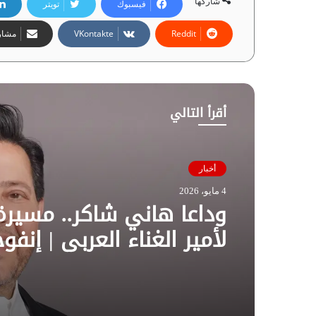
شاركها
فيسبوك
تويتر
مشارك
أقرأ التالي
أخبار
4 مايو، 2026
وداعا هاني شاكر.. مسيرة
لأمير الغناء العربي | إنفو