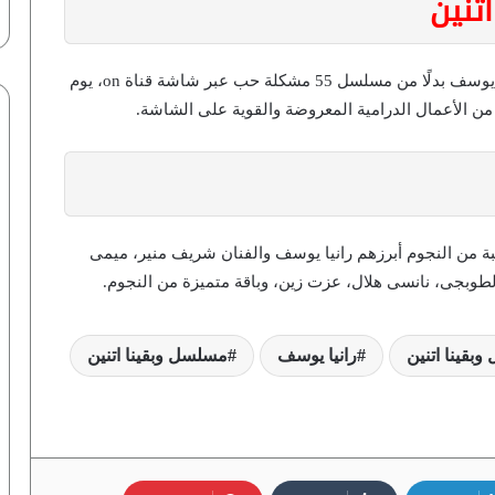
تنين
ومن المقرر أن يعرض مسلسل وبقينا اتنين بطولة رانيا يوسف بدلًا من مسلسل 55 مشكلة حب عبر شاشة قناة on، يوم
أحمد سعد يفاجئ أصالة فى حفلها بدبي|
صورة
بة من النجوم أبرزهم رانيا يوسف والفنان شريف منير، ميمى
بعد وصفها بـ”الحولة”.. رد صادم من سما
لطوبجى، نانسى هلال، عزت زين، وباقة متميزة من النجوم.
المصري
بقينا اتنين
رانيا يوسف
مسلسل وبقينا اتنين
نجحت رغم الفقر الشديد والتفكك الأسري
من سن 7 سنوات.. رسالة من تامر حسني
لجمهوره
زعم أنه متوفي منذ 3 أشهر.. تفاصيل