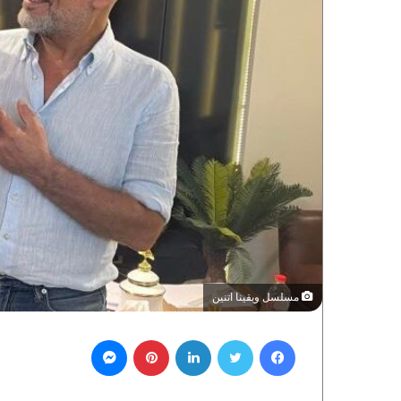
مسلسل وبقينا اتنين
فيسبوك
تويتر
لينكدإن
بينتيريست
ماسنجر