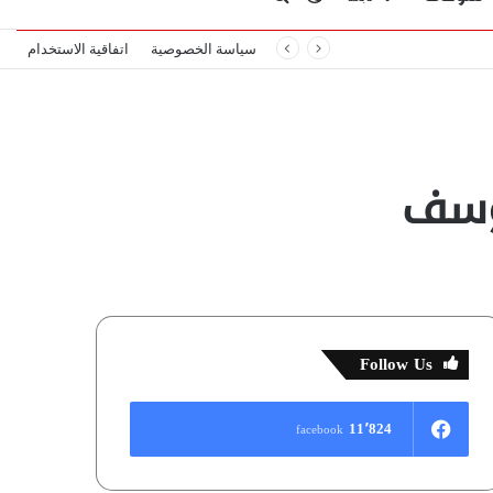
سياسة الخصوصية
اتفاقية الاستخدام
المظلم
عن
يوسف
Follow Us
11٬824
facebook