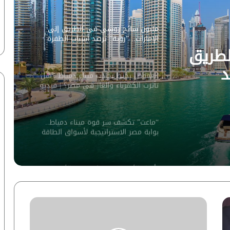
الأسواق المصرية | فيديو لـ”أزهري”
مليون سائح روسي في الطريق إلى
الإمارات.. “رؤية” ترصد أسباب الطفرة
السياحية
طريق
د
الغموض يحيط بحادث ميناء دمياط.. هل
تأثرت الكهرباء والغاز في مصر؟ | فيديو
لـ”ماعت جروب”
“ماعت” تكشف سر قوة ميناء دمياط..
بوابة مصر الاستراتيجية لأسواق الطاقة
العالمية | إنفوجراف
تأويل الأحاديث وسيكولوجية الأحلام..
مقاربة أنثروبولوجية
نماذج أوبن إيه آي تخترق منصة هاجين
فيس.. خبير يكشف التفاصيل لـ”أزهري” |