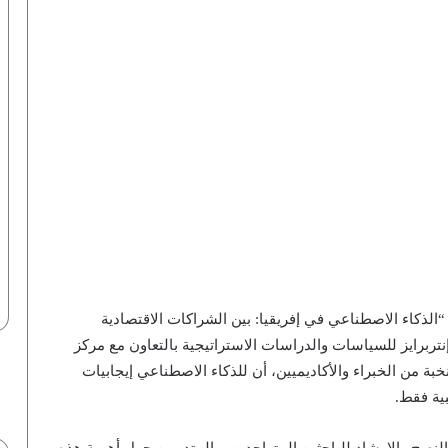
الذكاء الاصطناعي في إفريقيا: بين الشراكات الاقتصادية
تربرايز للسياسات والدراسات الاستراتيجية بالتعاون مع مركز
ة من الخبراء والأكاديميين، أن للذكاء الاصطناعي إيجابيات
بية فقط.
نماذج أوبن إيه آي تخترق منصة هاجين
فيس.. خبير يكشف التفاصيل لـ”أزهري” |
فيديو
نصح والإرشاد للباحثين المتواجدين، والمتدربين حول أهمية هذه