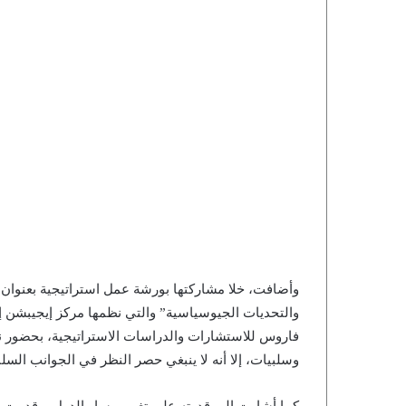
وأضافت، خلا مشاركتها بورشة عمل استراتيجية بعنوان “
والتحديات الجيوسياسية” والتي نظمها مركز إيجيبشن إن
فاروس للاستشارات والدراسات الاستراتيجية، بحضور نخب
وسلبيات، إلا أنه لا ينبغي حصر النظر في الجوانب السل
كما أشارت إلى قدرته على تغيير مسار الدول، وقدمت ال