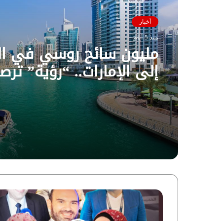
أخبار
منذ 5 أيام
مليون سائح روسي في ال
إلى الإمارات.. “رؤية” ترص
أسباب الطفرة السياحية