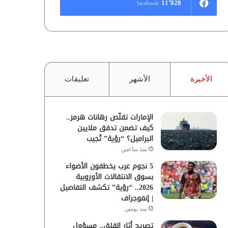
11٬828
facebook
الأخيرة
الأشهر
تعليقات
الإمارات تقلّص رهانات هرمز..
كيف تضمن تدفق ملايين
البراميل؟ “رؤية” تُجيب
منذ ساعتين
5 نجوم عرب يخطفون الأضواء
بسوق الانتقالات الأوروبية
2026.. “رؤية” تكشف التفاصيل
| إنفوجراف
منذ يومين
تصريح أثار القلق.. مسؤول