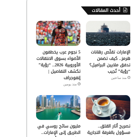
س
ي
ت
س
أحدث المقالات
ب
ت
ي
ت
و
ر
و
ق
ك
ب
ر
الإمارات تقلّص رهانات
5 نجوم عرب يخطفون
ا
هرمز.. كيف تضمن
الأضواء بسوق الانتقالات
تدفق ملايين البراميل؟
الأوروبية 2026.. “رؤية”
م
“رؤية” تُجيب
تكشف التفاصيل |
إنفوجراف
منذ ساعتين
منذ يومين
تصريح أثار القلق..
مليون سائح روسي في
مسؤول بالغرفة التجارية
الطريق إلى الإمارات..