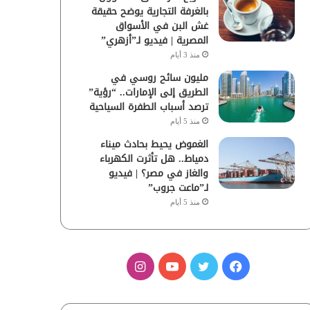
بالغرفة التجارية يوضح حقيقة
غش البن في الأسواق
المصرية | فيديو لـ”أزهري”
منذ 3 أيام
مليون سائح روسي في
الطريق إلى الإمارات.. “رؤية”
ترصد أسباب الطفرة السياحية
منذ 5 أيام
الغموض يحيط بحادث ميناء
دمياط.. هل تأثرت الكهرباء
والغاز في مصر؟ | فيديو
لـ”ماعت جروب”
منذ 5 أيام
ف
ت
ي
ا
ي
و
و
ن