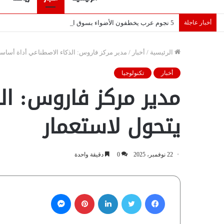
أخبار عاجلة
5 نجوم عرب يخطفون الأضواء بسوق الانتقالات الأوروبية 2026.. “رؤية” تكشف التفاصيل | إنفوجراف
الرئيسية
/
أخبار
/
مدير مركز فاروس: الذكاء الاصطناعي أداة أساسية 
أخبار
تكنولوجيا
مدير مركز فاروس: الذ
يتحول لاستعمار
22 نوفمبر، 2025
0
دقيقة واحدة
فيسبوك
تويتر
لينكدإن
بينتيريست
ماسنجر