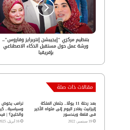
بتنظيم مركزي "إيجيبشن إنتربرايز وفاروس"..
ورشة عمل حول مستقبل الذكاء الاصطناعي
بإفريقيا
مقالات ذات صلة
بعد رحلة 11 يومًا.. جثمان الملكة
ترامب يخوض م
إليزابيث يغادر اليوم إلى مثواه الأخير
وسياسية.. كي
فى قلعة ويندسور
والخليج؟ | فيد
19 سبتمبر، 2022
16 أبريل، 2025