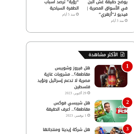
يوضح حقيقة غش البن
“رؤية” ترصد أسباب
في الأسواق المصرية |
الطفرة السياحية
فيديو لـ”أزهري”
منذ 5 أيام
منذ 3 أيام
الأكثر مشاهدة
هل فيروز وشويبس
مقاطعة؟.. مشروبات غازية
مصرية لا تدعم إسرائيل وتؤيد
فلسطين
29 أكتوبر، 2023
هل شيبسي فوكس
مقاطعة؟.. اعرف الحقيقة
1 نوفمبر، 2023
هل شركة إيديتا ومنتجاتها