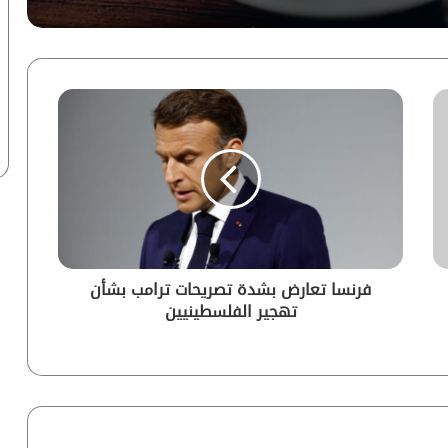
“ماعت” تكشف سر قوة ميناء دمياط..
بوابة مصر الاستراتيجية لأسواق الطاقة
العالمية | إنفوجراف
تأويل الأحاديث وسيكولوجية الأحلام..
مقاربة أنثروبولوجية
نماذج أوبن إيه آي تخترق منصة هاجين
فيس.. خبير يكشف التفاصيل لـ”أزهري” |
فيديو
فرنسا تعارض بشدة تصريحات ترامب بشأن
“رؤية”: مونديال 2026 يسدل الستار على
تهجير الفلسطينيين
حقبة تاريخية.. 10 نجوم ينهون مسيرتهم
الدولية | إنفوجراف
“ماعت جروب”: أسرار جبل الفأس.. إيران
تحصّن برنامجها النووي ومعركة المضائق
تهدد المنطقة | فيديو