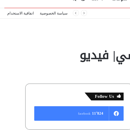
سياسة الخصوصية
اتفاقية الاستخدام
المظلم
عن
ي| فيديو
Follow Us
11٬824
facebook