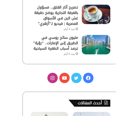
تصريح أثار القلق.. مسؤول
بالغرفة التجارية يوضح حقيقة
غش البن في الأسواق
المصرية | فيديو لـ”أزهري”
منذ 4 أيام
مليون سائح روسي في
الطريق إلى الإمارات.. “رؤية”
ترصد أسباب الطفرة السياحية
منذ 6 أيام
ف
ت
ي
ا
ي
و
و
ن
س
ي
ت
س
أحدث المقالات
ب
ت
ي
ت