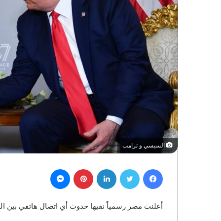
السيسي و ترامب
فيسبوك
تويتر
لينكدإن
بينتيريست
ماسنجر
أعلنت مصر رسمياً نفيها حدوث أي اتصال هاتفي بين ال