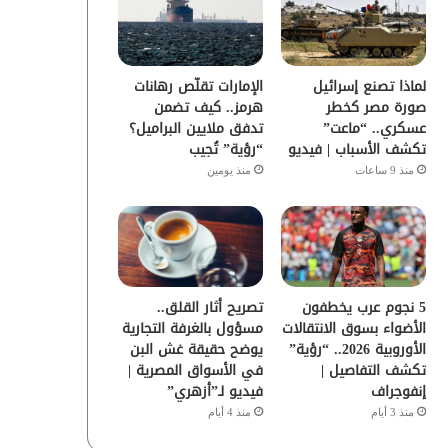
و
ر
و
ق
ك
ب
ر
لماذا تصنع إسرائيل
الإمارات تقلّص رهانات
ا
صورة مصر كخطر
هرمز.. كيف تضمن
عسكري.. “ماعت”
تدفق ملايين البراميل؟
م
تكشف الأسباب | فيديو
“رؤية” تُجيب
منذ 9 ساعات
منذ يومين
تصريح أثار القلق..
5 نجوم عرب يخطفون
مسؤول بالغرفة التجارية
الأضواء بسوق الانتقالات
يوضح حقيقة غش البن
الأوروبية 2026.. “رؤية”
في الأسواق المصرية |
تكشف التفاصيل |
فيديو لـ”أزهري”
إنفوجراف
منذ 4 أيام
منذ 3 أيام