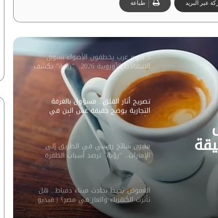
ة عبر البريد
طباعة
“ماعت جروب” تكشف كواليس اعتذار
رويترز عن خبر يخص دبي | فيديو
5 نجوم عرب يخطفون الأضواء بسوق
الانتقالات الأوروبية 2026.. “رؤية” تكشف
التفاصيل | إنفوجراف
تصريح أثار القلق.. مسؤول بالغرفة
التجارية يوضح حقيقة غش البن في
الأسواق المصرية | فيديو لـ”أزهري”
يقة
مليون سائح روسي في الطريق إلى
الإمارات.. “رؤية” ترصد أسباب الطفرة
صرية |
السياحية
الغموض يحيط بحادث ميناء دمياط.. هل
تأثرت الكهرباء والغاز في مصر؟ | فيديو
لـ”ماعت جروب”