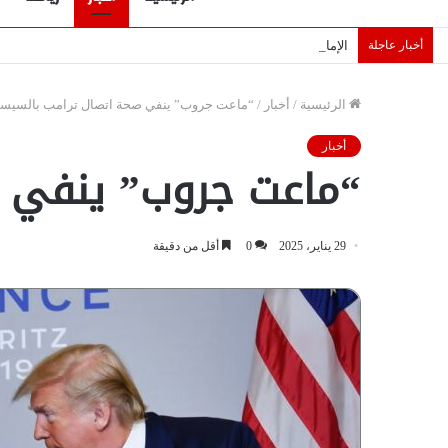
أخبار عاجلة
الإمارات تقلّص رهانات هرمز.. كيف تضمن تدفق ملايين البراميل؟ “ر
الرئيسية
/
أخبار
/
“ماعت جروب” ينفي صحة اتصال ترامب بالسيسي
أخبار
“ماعت جروب” ينفي ص
29 يناير، 2025
0
أقل من دقيقة