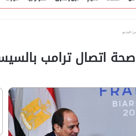
ؤية” تُجيب
| فيديو
حة اتصال ترامب بالسيس