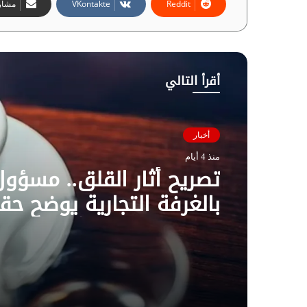
مشارك
أقرأ التالي
أخبار
منذ 4 أيام
تصريح أثار القلق.. مسؤول
بالغرفة التجارية يوضح حق
غش البن في الأسواق الم
فيديو لـ”أزهري”