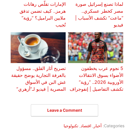
لماذا تصنع إسرائيل صورة
الإمارات تقلّص رهانات
مصر كخطر عسكري..
هرمز.. كيف تضمن تدفق
“ماعت” تكشف الأسباب |
ملايين البراميل؟ “رؤية”
فيديو
تُجيب
5 نجوم عرب يخطفون
تصريح أثار القلق.. مسؤول
الأضواء بسوق الانتقالات
بالغرفة التجارية يوضح حقيقة
الأوروبية 2026.. “رؤية”
غش البن في الأسواق
تكشف التفاصيل | إنفوجراف
المصرية | فيديو لـ”أزهري”
Leave a Comment
Categories:
أخبار
,
اقتصاد
,
تكنولوجيا