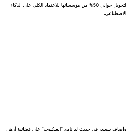
لتحويل حوالي 50% من مؤسساتها للاعتماد الكلي على الذكاء
الاصطناعي.
وأضاف سعيد، في حديث لبرنامج “العنكبوت” على فضائية أزهر،