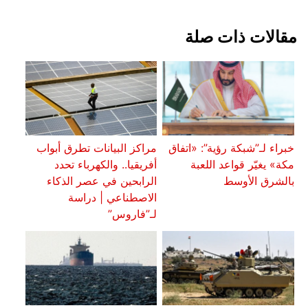
مقالات ذات صلة
خبراء لـ”شبكة رؤية”: «اتفاق
مراكز البيانات تطرق أبواب
مكة» يغيّر قواعد اللعبة
أفريقيا.. والكهرباء تحدد
بالشرق الأوسط
الرابحين في عصر الذكاء
الاصطناعي | دراسة
لـ”فاروس”