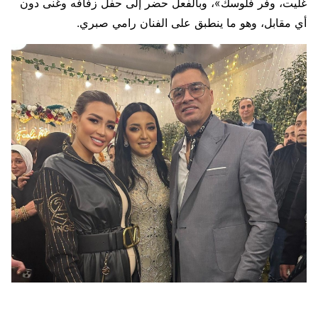
غليت، وفر فلوسك»، وبالفعل حضر إلى حفل زفافه وغنى دون
أي مقابل، وهو ما ينطبق على الفنان رامي صبري.