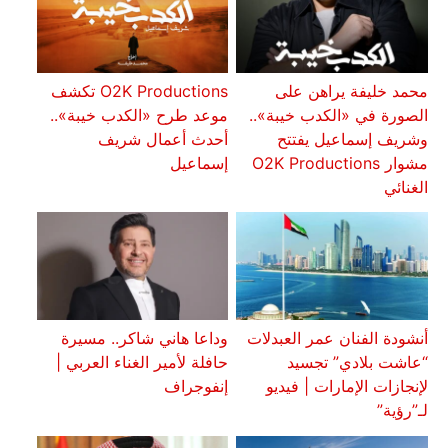
محمد خليفة يراهن على
O2K Productions تكشف
الصورة في «الكدب خيبة»..
موعد طرح «الكدب خيبة»..
وشريف إسماعيل يفتتح
أحدث أعمال شريف
مشوار O2K Productions
إسماعيل
الغنائي
أنشودة الفنان عمر العبدلات
وداعا هاني شاكر.. مسيرة
“عاشت بلادي” تجسيد
حافلة لأمير الغناء العربي |
لإنجازات الإمارات | فيديو
إنفوجراف
لـ”رؤية”