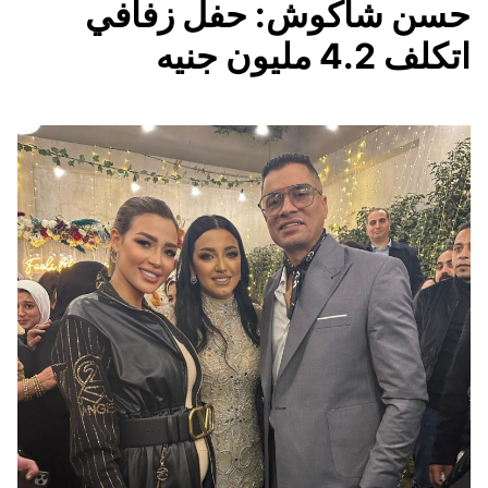
حسن شاكوش: حفل زفافي
اتكلف 4.2 مليون جنيه