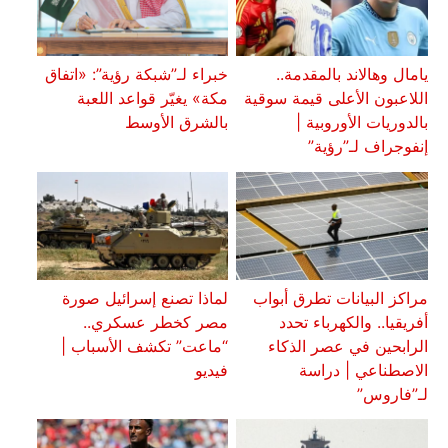
يامال وهالاند بالمقدمة..
خبراء لـ”شبكة رؤية”: «اتفاق
اللاعبون الأعلى قيمة سوقية
مكة» يغيّر قواعد اللعبة
بالدوريات الأوروبية |
بالشرق الأوسط
إنفوجراف لـ”رؤية”
مراكز البيانات تطرق أبواب
لماذا تصنع إسرائيل صورة
أفريقيا.. والكهرباء تحدد
مصر كخطر عسكري..
الرابحين في عصر الذكاء
“ماعت” تكشف الأسباب |
الاصطناعي | دراسة
فيديو
لـ”فاروس”