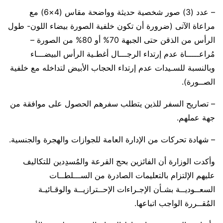
– عدد (3) صور شخصية حديثة وواضحة مقاس (4×6) مع
مراعاة الآتى (ضرورة أن تكون خلفية الصورة بيضاء اللون- طول
الرأس من الذقن حتى الجبهة 70% أو 80% من الصورة –
مُراعـــــاة عدم إرتداء الرجـــال أغطـية الرأس البيضـــاء
وبالنسبة للسـيدات عدم إرتداء الحجاب الأبيض لتداخله مع خلفية
الصــورة).
– تصاريح السفر للذين يتطلب سفرهم الحصول على موافقة من
جهة عملهم.
– شهادة تحركات من الإدارة العامة للجوازات والهجرة والجنسية.
وأكدت الوزارة أن الفائزين بحج القرعة والمُسدِدين للتكاليف
عليهم الإلتزام بالتعليمات الصادرة من الســـلطــات
السعــوديــة بشـأن الإجـراءات الإحــترازيــة والوقـائيـة
المُقــررة الواجب اتباعها.