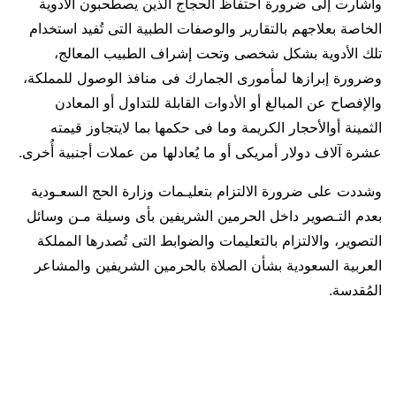
وأشارت إلى ضرورة احتفاظ الحجاج الذين يصطحبون الأدوية
الخاصة بعلاجهم بالتقارير والوصفات الطبية التى تُفيد استخدام
تلك الأدوية بشكل شخصى وتحت إشراف الطبيب المعالج،
وضرورة إبرازها لمأمورى الجمارك فى منافذ الوصول للمملكة،
والإفصاح عن المبالغ أو الأدوات القابلة للتداول أو المعادن
الثمينة أوالأحجار الكريمة وما فى حكمها بما لايتجاوز قيمته
عشرة آلاف دولار أمريكى أو ما يُعادلها من عملات أجنبية أُخرى.
وشددت على ضرورة الالتزام بتعليـمات وزارة الحج السعـودية
بعدم التـصوير داخل الحرمين الشريفين بأى وسيلة مـن وسائل
التصوير، والالتزام بالتعليمات والضوابط التى تُصدرها المملكة
العربية السعودية بشأن الصلاة بالحرمين الشريفين والمشاعر
المُقدسة.