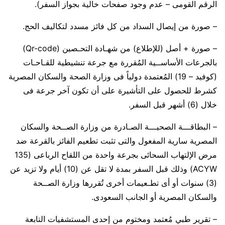
الرقم القومى – عدم وجود صفحات خالية بجواز السفر).
– صورة من إيصال السداد من كل فائز مسدد لتكاليف الحج.
– صورة + أصل (للإطلاع) من شهـادة التحـصين (Qr-code)
بالجرعات الأساســية المُقررة مع جرعة تنشيطية للقـاحـات
(كوفيد – 19) المُعتمدة دولياً فى وزارة الصحة والسكان المصرية
كشرط للحصول على التأشيرة على أن تكون آخر جرعة فى
خلال (6) أشهر قبل السفر.
– البطاقـــة الصحيـــة الصـادرة من وزارة الصــحة والسكان
المصرية سارية المفعول والتى تثبت تطعيم الفائز بالقرعة ضد
مرض الإلتهاب السحائى بجرعة واحدة من اللقاح الرباعى (135
ACYW) وذلك قبل السفر بمدة لا تقل عن (10) أيام ولا تزيد عن
(3) سنوات أو أى تطـعيمات أخرى تُقررها وزارة الصــحة
والسكان المصرية أو الجانب السعودى.
– تقرير طبي مُعتمد ومختوم من إحدى المستشفيات التابعة