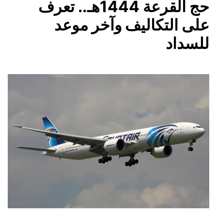
حج القرعة 1444هـ.. تعرف
على التكاليف وآخر موعد
للسداد