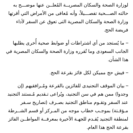
لوزارة الصحة والسكان المصريــة المُعلــن عنها موضـــح به
حالته الصـــحية تفصـــيلاً، وأنه مُعافى من الأمراض التي أقرتها
وزارة الصحة والسكان المصرية التى تعوق عن السفر لأداء
فريضة الحج.
– ما يُستجد من أي اشتراطات أو ضوابط صحية أُخرى يطلبها
الجانب السعودى وما تُقرره وزارة الصحة والسكان المصرية في
هذا الشأن.
– فيش حج مميكن لكل فائز بقرعة الحج.
– بيان الموقف التجنيدى للفائزين بالقرعة ومُـرافقيهم (إن
وجدوا) ممن هم في سن التجنيد، ويُراعى تـقديم مُـستند التجنيد
عند السفر وتقـوم مناطق التجنيد بصـرف (تصاريح سـفر
مـؤقـتة) بموجـب خطاب موجه من المـركز أو قسم الشــرطة
لمنطقة التجنيد يُقـدم للجهـة الأخيرة بمعرفــة المواطــن الفائز
بقرعة الحج هذا العام.