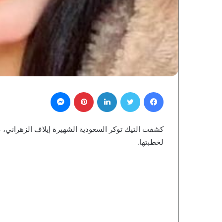
فيسبوك
تويتر
لينكدإن
بينتيريست
ماسنجر
كشفت التيك توكر السعودية الشهيرة إيلاف الزهراني،
لخطبتها.