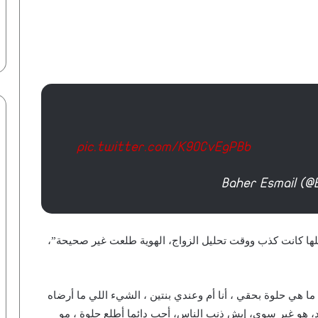
pic.twitter.com/K90CvEgPBb
حفل إفطار لأسر قطاع غزة بالسفارة
لها كانت كذب ووقت تحليل الزواج، الهوية طلعت غير صحيحة”،
التركية بالقاهرة | فيديو لـ”ماعت”
في يوم زايد للعمل الإنساني.. إفطار
ة ما هي حلوة بحقي ، أنا أم وعندي بنتين ، الشيء اللي ما أرضاه
جماعي للأمهات المثاليات بمركز التخاطب
د، هو غير سوي، إيش ذنب الناس، أحب دائما أطلع حلوة ، مو