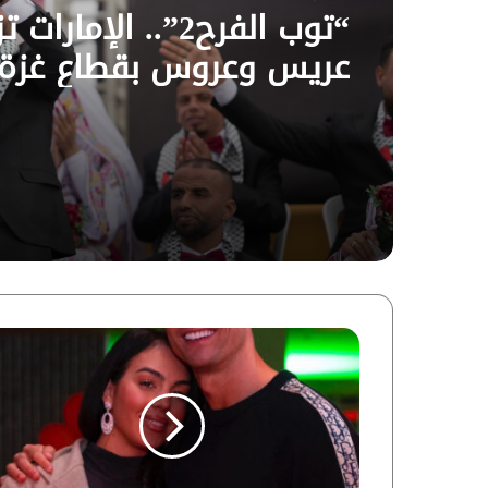
عريس وعروس بقطاع غزة 
فيديو