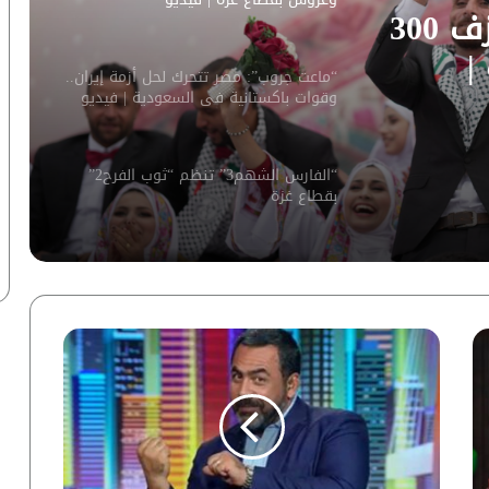
“توب الفرح2”.. الإمارات تزف 300
|
“ماعت جروب”: مصر تتحرك لحل أزمة إيران..
وقوات باكستانية في السعودية | فيديو
“الفارس الشهم3” تنظم “ثوب الفرح2”
بقطاع غزة
مولود جديد يزين العائلة.. المهندس محمد
سيد يرزق بـ”سليمان” وسط أجواء من
السعادة
حفل إفطار لأسر قطاع غزة بالسفارة
التركية بالقاهرة | فيديو لـ”ماعت”
في يوم زايد للعمل الإنساني.. إفطار