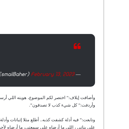
February 13, 2023
— Baher Esmail (@EsmailBaher)
وأضافت إيلاف:” اختصر لكم الموضوع، هويته اللي أرس
وأردفت:” كل شيء كذب لا تصدقون”.
وتابعت:” فيه أدلة كشفت كذبه.. أطلع مثلا إثباتات وأدل
على بناتي ، اللي ما أرضاه على سمعتي، ما أرضاه لأح