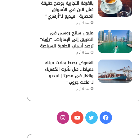
بالغرفة التجارية يوضح حقيقة
غش البن في الأسواق
المصرية | فيديو لـ”أزهري”
منذ 4 أيام
مليون سائح روسي في
الطريق إلى الإمارات.. “رؤية”
ترصد أسباب الطفرة السياحية
منذ 6 أيام
الغموض يحيط بحادث ميناء
دمياط.. هل تأثرت الكهرباء
والغاز في مصر؟ | فيديو
لـ”ماعت جروب”
منذ 6 أيام
ف
ت
ي
ا
ي
و
و
ن