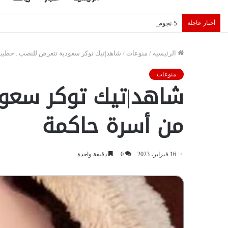
أخبار عاجلة
5 نجوم عرب يخطفون الأضواء بسوق الانتقالات الأوروبية 2026.. “رؤية” تكشف التفاصيل | إنفوجراف
الرئيسية
/
منوعات
/
شاهد|تيك توكر سعودية تتعرض للنصب.. خطيب
منوعات
شاهد|تيك توكر سعود
من أسرة حاكمة
16 فبراير، 2023
0
دقيقة واحدة