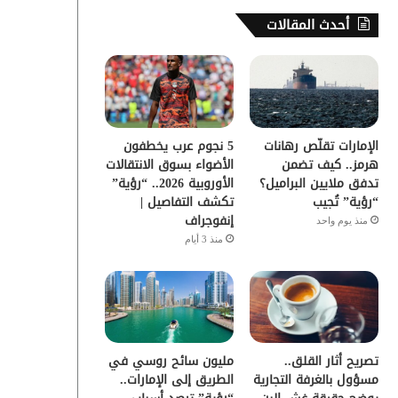
س
ي
ت
س
أحدث المقالات
ب
ت
ي
ت
و
ر
و
ق
ك
ب
ر
الإمارات تقلّص رهانات
5 نجوم عرب يخطفون
ا
هرمز.. كيف تضمن
الأضواء بسوق الانتقالات
تدفق ملايين البراميل؟
الأوروبية 2026.. “رؤية”
م
“رؤية” تُجيب
تكشف التفاصيل |
إنفوجراف
منذ يوم واحد
منذ 3 أيام
تصريح أثار القلق..
مليون سائح روسي في
مسؤول بالغرفة التجارية
الطريق إلى الإمارات..