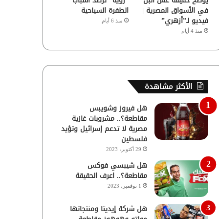
يوضح حقيقة غش البن
“رؤية” ترصد أسباب
في الأسواق المصرية |
الطفرة السياحية
فيديو لـ”أزهري”
منذ 6 أيام
منذ 4 أيام
الأكثر مشاهدة
هل فيروز وشويبس
مقاطعة؟.. مشروبات غازية
مصرية لا تدعم إسرائيل وتؤيد
فلسطين
29 أكتوبر، 2023
هل شيبسي فوكس
مقاطعة؟.. اعرف الحقيقة
1 نوفمبر، 2023
هل شركة إيديتا ومنتجاتها