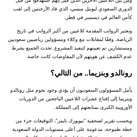
ومن بين اللاعبين الآخرين الذين قيل إنهم استهدفوا من قبل
الدوري السعودي ليونيل ميسي، الذي قاد الأرجنتين إلى لقب
كأس العالم في ديسمبر في قطر.
وتعتبر الرواتب المقدمة للاعبين من أكبر الرواتب في تاريخ
الرياضة، وفقًا لمقابلات مع وكلاء ومسؤولين رياضيين سعوديين
ومستشارين تم تعيينهم لتنفيذ المشروع. تحدث الجميع بشرط
عدم الكشف عن هويتهم لأن المفاوضات كانت خاصة.
رونالدو وبنزيما.. من التالي؟
يأمل المسؤولون السعوديون أن يؤدي وجود نجوم مثل رونالدو
وبنزيما إلى إقناع عشرات اللاعبين الناجحين من الدوريات
الأوروبية الكبرى بمتابعتهم إلى المملكة.
وبحسب تقرير لصحفية “نيويورك تايمز”، التوقيعات جزء من
خطة طموحة، مدعومة على أعلى مستويات الدولة السعودية