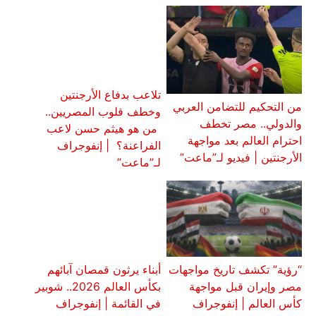
تلاعب بدفاع الأرجنتين
من التحكيم للتضامن العربي
وخطف قلوب المصريين..
والدولي.. مصر تخطف
من هو هيثم حسن لاعب
احترام العالم بعد مواجهة
الفراعنة؟ | إنفوجراف
الأرجنتين | فيديو لـ”ماعت”
لـ”ماعت”
“رؤية” تكشف تاريخ مواجهات
أبناء يرثون قمصان آبائهم
مصر وإيران قبل مواجهة
بكأس العالم 2026.. شوبير
كأس العالم | إنفوجراف
في القائمة | إنفوجراف