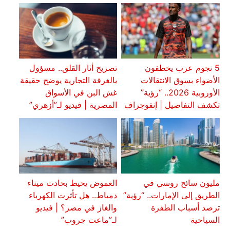
5 نجوم عرب يخطفون
تصريح أثار القلق.. مسؤول
الأضواء بسوق الانتقالات
بالغرفة التجارية يوضح حقيقة
الأوروبية 2026.. “رؤية”
غش البن في الأسواق
تكشف التفاصيل | إنفوجراف
المصرية | فيديو لـ”أزهري”
مليون سائح روسي في
الغموض يحيط بحادث ميناء
الطريق إلى الإمارات.. “رؤية”
دمياط.. هل تأثرت الكهرباء
ترصد أسباب الطفرة
والغاز في مصر؟ | فيديو
السياحية
لـ”ماعت جروب”