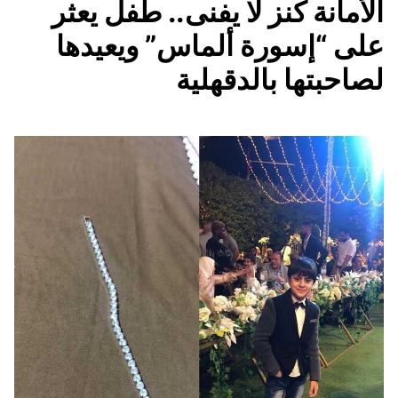
الأمانة كنز لا يفنى.. طفل يعثر
على “إسورة ألماس” ويعيدها
لصاحبتها بالدقهلية