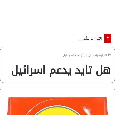
الإمارات تقلّص رهانات هرمز.. كيف تضمن تدفق ملايين البراميل؟ “رؤية” تُجيب
الرئيسية
/
هل تايد يدعم اسرائيل
هل تايد يدعم اسرائيل