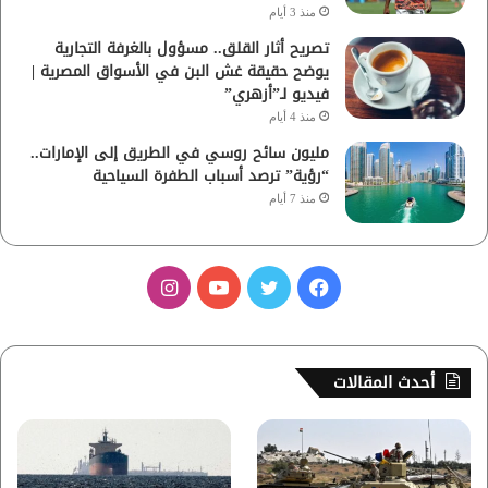
منذ 3 أيام
تصريح أثار القلق.. مسؤول بالغرفة التجارية
يوضح حقيقة غش البن في الأسواق المصرية |
فيديو لـ”أزهري”
منذ 4 أيام
مليون سائح روسي في الطريق إلى الإمارات..
“رؤية” ترصد أسباب الطفرة السياحية
منذ 7 أيام
ف
ت
ي
ا
ي
و
و
ن
س
ي
ت
س
أحدث المقالات
ب
ت
ي
ت
و
ر
و
ق