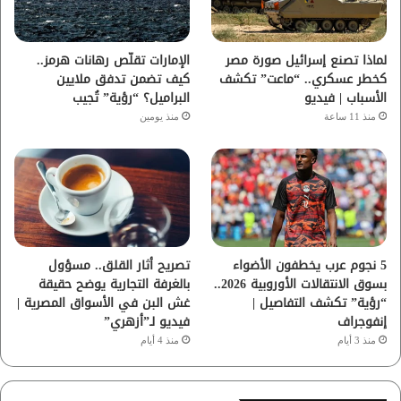
ك
ب
ر
ا
لماذا تصنع إسرائيل صورة مصر
الإمارات تقلّص رهانات هرمز..
كخطر عسكري.. “ماعت” تكشف
كيف تضمن تدفق ملايين
م
الأسباب | فيديو
البراميل؟ “رؤية” تُجيب
منذ 11 ساعة
منذ يومين
5 نجوم عرب يخطفون الأضواء
تصريح أثار القلق.. مسؤول
بسوق الانتقالات الأوروبية 2026..
بالغرفة التجارية يوضح حقيقة
“رؤية” تكشف التفاصيل |
غش البن في الأسواق المصرية |
إنفوجراف
فيديو لـ”أزهري”
منذ 3 أيام
منذ 4 أيام