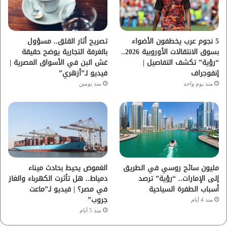
ك
ب
ر
ا
5 نجوم عرب يخطفون الأضواء
تصريح أثار القلق.. مسؤول
بسوق الانتقالات الأوروبية 2026..
بالغرفة التجارية يوضح حقيقة
م
“رؤية” تكشف التفاصيل |
غش البن في الأسواق المصرية |
إنفوجراف
فيديو لـ”أزهري”
منذ يوم واحد
منذ يومين
مليون سائح روسي في الطريق
الغموض يحيط بحادث ميناء
إلى الإمارات.. “رؤية” ترصد
دمياط.. هل تأثرت الكهرباء والغاز
أسباب الطفرة السياحية
في مصر؟ | فيديو لـ”ماعت
جروب”
منذ 4 أيام
منذ 5 أيام