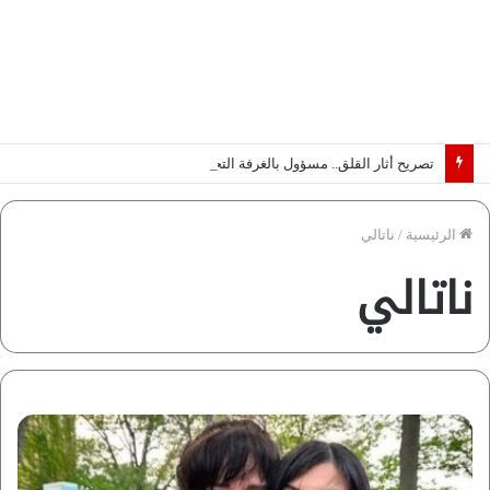
تصريح أثار القلق.. مسؤول بالغرفة التجارية يوضح حقيقة غش البن في الأسواق المصرية | فيديو لـ”أزهري”
الرئيسية
/
ناتالي
ناتالي