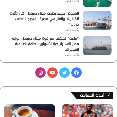
منذ 4 أيام
الغموض يحيط بحادث ميناء دمياط.. هل تأثرت
الكهرباء والغاز في مصر؟ | فيديو لـ”ماعت
جروب”
منذ 5 أيام
“ماعت” تكشف سر قوة ميناء دمياط.. بوابة
مصر الاستراتيجية لأسواق الطاقة العالمية |
إنفوجراف
منذ 5 أيام
ف
ت
ي
ا
ي
و
و
ن
س
ي
ت
س
أحدث المقالات
ب
ت
ي
ت
و
ر
و
ق