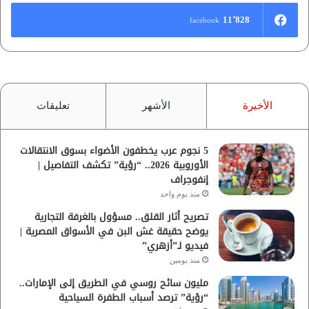
11٬828
facebook
الأخيرة
الأشهر
تعليقات
5 نجوم عرب يخطفون الأضواء بسوق الانتقالات
الأوروبية 2026.. “رؤية” تكشف التفاصيل |
إنفوجراف
منذ يوم واحد
تصريح أثار القلق.. مسؤول بالغرفة التجارية
يوضح حقيقة غش البن في الأسواق المصرية |
فيديو لـ”أزهري”
منذ يومين
مليون سائح روسي في الطريق إلى الإمارات..
“رؤية” ترصد أسباب الطفرة السياحية