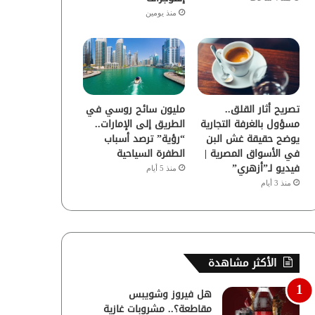
منذ يومين
تصريح أثار القلق..
مليون سائح روسي في
مسؤول بالغرفة التجارية
الطريق إلى الإمارات..
يوضح حقيقة غش البن
“رؤية” ترصد أسباب
في الأسواق المصرية |
الطفرة السياحية
فيديو لـ”أزهري”
منذ 5 أيام
منذ 3 أيام
الأكثر مشاهدة
هل فيروز وشويبس
مقاطعة؟.. مشروبات غازية