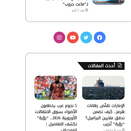
لـ”ماعت جروب”
منذ 5 أيام
ف
ت
ي
ا
ي
و
و
ن
س
ي
ت
س
أحدث المقالات
ب
ت
ي
ت
و
ر
و
ق
ك
ب
ر
الإمارات تقلّص رهانات
5 نجوم عرب يخطفون
ا
هرمز.. كيف تضمن
الأضواء بسوق الانتقالات
تدفق ملايين البراميل؟
الأوروبية 2026.. “رؤية”
م
“رؤية” تُجيب
تكشف التفاصيل |
إنفوجراف
منذ 4 ساعات