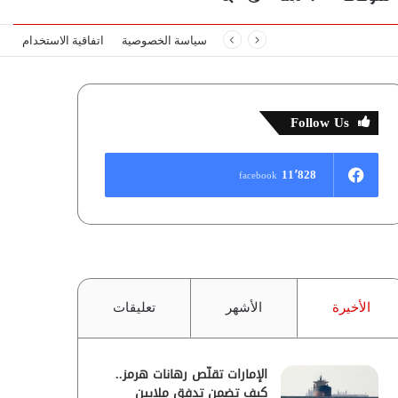
سياسة الخصوصية
اتفاقية الاستخدام
المظلم
عن
Follow Us
11٬828
facebook
الأخيرة
الأشهر
تعليقات
الإمارات تقلّص رهانات هرمز..
كيف تضمن تدفق ملايين