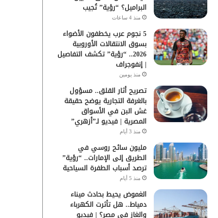
البراميل؟ “رؤية” تُجيب
منذ 4 ساعات
5 نجوم عرب يخطفون الأضواء
بسوق الانتقالات الأوروبية
2026.. “رؤية” تكشف التفاصيل
| إنفوجراف
منذ يومين
تصريح أثار القلق.. مسؤول
بالغرفة التجارية يوضح حقيقة
غش البن في الأسواق
المصرية | فيديو لـ”أزهري”
منذ 3 أيام
مليون سائح روسي في
الطريق إلى الإمارات.. “رؤية”
ترصد أسباب الطفرة السياحية
منذ 5 أيام
الغموض يحيط بحادث ميناء
دمياط.. هل تأثرت الكهرباء
والغاز في مصر؟ | فيديو