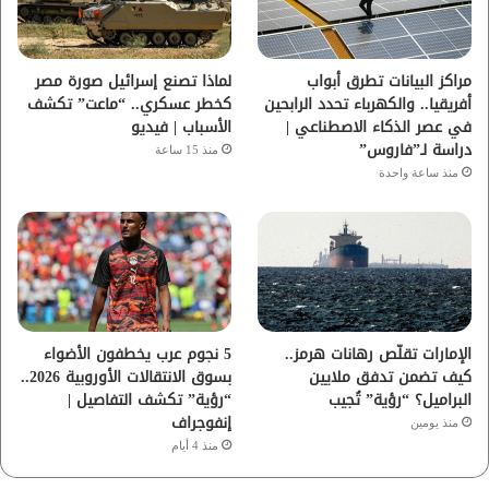
ك
ب
ر
ا
مراكز البيانات تطرق أبواب
لماذا تصنع إسرائيل صورة مصر
أفريقيا.. والكهرباء تحدد الرابحين
كخطر عسكري.. “ماعت” تكشف
م
في عصر الذكاء الاصطناعي |
الأسباب | فيديو
دراسة لـ”فاروس”
منذ 15 ساعة
منذ ساعة واحدة
الإمارات تقلّص رهانات هرمز..
5 نجوم عرب يخطفون الأضواء
كيف تضمن تدفق ملايين
بسوق الانتقالات الأوروبية 2026..
البراميل؟ “رؤية” تُجيب
“رؤية” تكشف التفاصيل |
إنفوجراف
منذ يومين
منذ 4 أيام