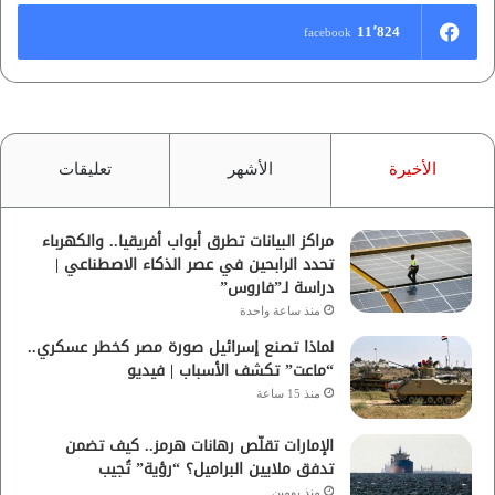
11٬824
facebook
الأخيرة
الأشهر
تعليقات
مراكز البيانات تطرق أبواب أفريقيا.. والكهرباء
تحدد الرابحين في عصر الذكاء الاصطناعي |
دراسة لـ”فاروس”
منذ ساعة واحدة
لماذا تصنع إسرائيل صورة مصر كخطر عسكري..
“ماعت” تكشف الأسباب | فيديو
منذ 15 ساعة
الإمارات تقلّص رهانات هرمز.. كيف تضمن
تدفق ملايين البراميل؟ “رؤية” تُجيب
منذ يومين