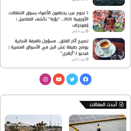
5 نجوم عرب يخطفون الأضواء بسوق الانتقالات
الأوروبية 2026.. “رؤية” تكشف التفاصيل |
إنفوجراف
منذ 4 أيام
تصريح أثار القلق.. مسؤول بالغرفة التجارية
يوضح حقيقة غش البن في الأسواق المصرية |
فيديو لـ”أزهري”
منذ 5 أيام
ف
ت
ي
ا
ي
و
و
ن
س
ي
ت
س
أحدث المقالات
ب
ت
ي
ت
و
ر
و
ق