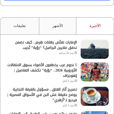
الأخيرة
الأشهر
تعليقات
الإمارات تقلّص رهانات هرمز.. كيف تضمن
تدفق ملايين البراميل؟ “رؤية” تُجيب
منذ 20 ساعة
5 نجوم عرب يخطفون الأضواء بسوق الانتقالات
الأوروبية 2026.. “رؤية” تكشف التفاصيل |
إنفوجراف
منذ 3 أيام
تصريح أثار القلق.. مسؤول بالغرفة التجارية
يوضح حقيقة غش البن في الأسواق المصرية |
فيديو لـ”أزهري”
منذ 4 أيام
مليون سائح روسي في الطريق إلى الإمارات..