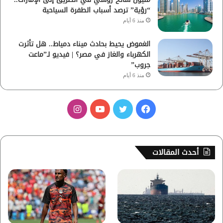
“رؤية” ترصد أسباب الطفرة السياحية
منذ 6 أيام
الغموض يحيط بحادث ميناء دمياط.. هل تأثرت
الكهرباء والغاز في مصر؟ | فيديو لـ”ماعت
جروب”
منذ 6 أيام
ف
ت
ي
ا
ي
و
و
ن
س
ي
ت
س
أحدث المقالات
ب
ت
ي
ت
و
ر
و
ق
ك
ب
ر