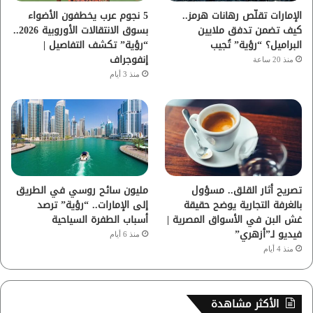
ا
الإمارات تقلّص رهانات هرمز..
5 نجوم عرب يخطفون الأضواء
كيف تضمن تدفق ملايين
بسوق الانتقالات الأوروبية 2026..
م
البراميل؟ “رؤية” تُجيب
“رؤية” تكشف التفاصيل |
إنفوجراف
منذ 20 ساعة
منذ 3 أيام
تصريح أثار القلق.. مسؤول
مليون سائح روسي في الطريق
بالغرفة التجارية يوضح حقيقة
إلى الإمارات.. “رؤية” ترصد
غش البن في الأسواق المصرية |
أسباب الطفرة السياحية
فيديو لـ”أزهري”
منذ 6 أيام
منذ 4 أيام
الأكثر مشاهدة