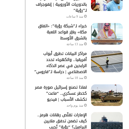
بالدوريات الأوروبية | إنفوجراف
لـ”رؤية”
منذ 9 ساعات
خبراء لـ”شبكة رؤية”: «اتفاق
مكة» يغيّر قواعد اللعبة
بالشرق الأوسط
منذ 13 ساعة
مراكز البيانات تطرق أبواب
أفريقيا.. والكهرباء تحدد
الرابحين في عصر الذكاء
الاصطناعي | دراسة لـ”فاروس”
منذ 18 ساعة
لماذا تصنع إسرائيل صورة مصر
كخطر عسكري.. “ماعت”
تكشف الأسباب | فيديو
منذ يوم واحد
الإمارات تقلّص رهانات هرمز..
كيف تضمن تدفق ملايين
البراميل؟ “رؤية” تُجيب