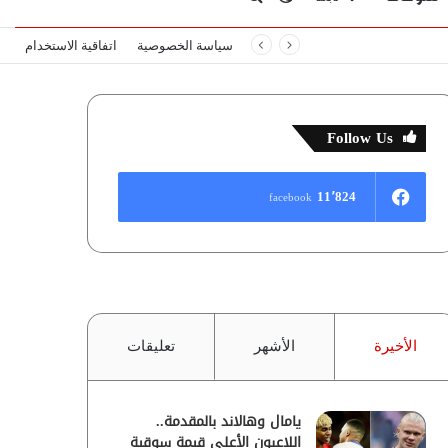
سياسة الخصوصية
اتفاقية الاستخدام
المظلم
عن
Follow Us
11٬824
facebook
الأخيرة
الأشهر
تعليقات
يامال وهالاند بالمقدمة..
اللاعبون الأعلى قيمة سوقية