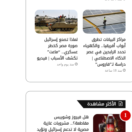
مراكز البيانات تطرق
لماذا تصنع إسرائيل
أبواب أفريقيا.. والكهرباء
صورة مصر كخطر
تحدد الرابحين في عصر
عسكري.. “ماعت”
الذكاء الاصطناعي |
تكشف الأسباب | فيديو
دراسة لـ”فاروس”
منذ يوم واحد
منذ 18 ساعة
الأكثر مشاهدة
هل فيروز وشويبس
مقاطعة؟.. مشروبات غازية
مصرية لا تدعم إسرائيل وتؤيد