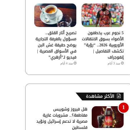
5 نجوم عرب يخطفون
تصريح أثار القلق..
الأضواء بسوق الانتقالات
مسؤول بالغرفة التجارية
الأوروبية 2026.. “رؤية”
يوضح حقيقة غش البن
تكشف التفاصيل |
في الأسواق المصرية |
إنفوجراف
فيديو لـ”أزهري”
منذ 3 أيام
منذ 4 أيام
الأكثر مشاهدة
هل فيروز وشويبس
مقاطعة؟.. مشروبات غازية
مصرية لا تدعم إسرائيل وتؤيد
فلسطين