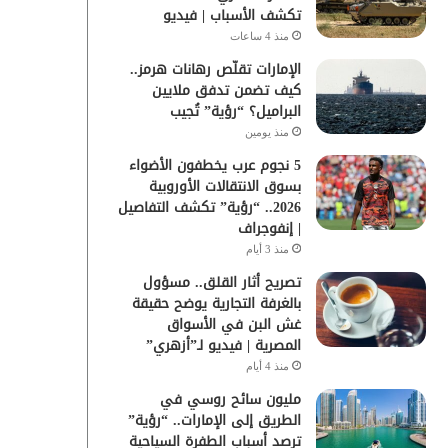
تكشف الأسباب | فيديو
منذ 4 ساعات
الإمارات تقلّص رهانات هرمز..
كيف تضمن تدفق ملايين
البراميل؟ “رؤية” تُجيب
منذ يومين
5 نجوم عرب يخطفون الأضواء
بسوق الانتقالات الأوروبية
2026.. “رؤية” تكشف التفاصيل
| إنفوجراف
منذ 3 أيام
تصريح أثار القلق.. مسؤول
بالغرفة التجارية يوضح حقيقة
غش البن في الأسواق
المصرية | فيديو لـ”أزهري”
منذ 4 أيام
مليون سائح روسي في
الطريق إلى الإمارات.. “رؤية”
ترصد أسباب الطفرة السياحية