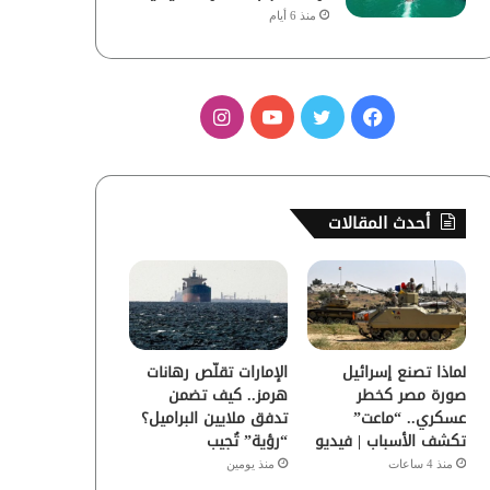
منذ 6 أيام
ف
ت
ي
ا
ي
و
و
ن
س
ي
ت
س
أحدث المقالات
ب
ت
ي
ت
و
ر
و
ق
ك
ب
ر
لماذا تصنع إسرائيل
الإمارات تقلّص رهانات
ا
صورة مصر كخطر
هرمز.. كيف تضمن
عسكري.. “ماعت”
تدفق ملايين البراميل؟
م
تكشف الأسباب | فيديو
“رؤية” تُجيب
منذ 4 ساعات
منذ يومين