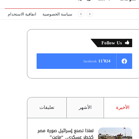
سياسة الخصوصية
اتفاقية الاستخدام
المظلم
عن
Follow Us
11٬824
facebook
الأخيرة
الأشهر
تعليقات
لماذا تصنع إسرائيل صورة مصر
كخطر عسكري.. “ماعت”