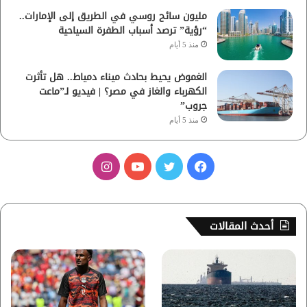
مليون سائح روسي في الطريق إلى الإمارات..
“رؤية” ترصد أسباب الطفرة السياحية
منذ 5 أيام
الغموض يحيط بحادث ميناء دمياط.. هل تأثرت
الكهرباء والغاز في مصر؟ | فيديو لـ”ماعت
جروب”
منذ 5 أيام
ف
ت
ي
ا
ي
و
و
ن
س
ي
ت
س
أحدث المقالات
ب
ت
ي
ت
و
ر
و
ق
ك
ب
ر