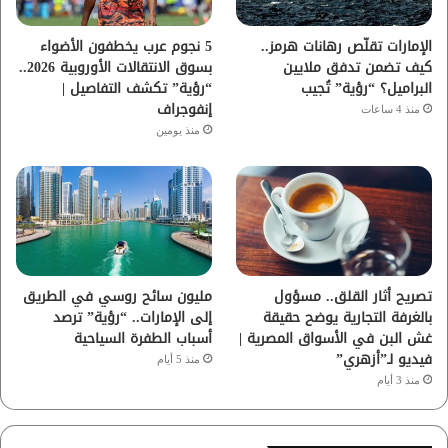
ا
الإمارات تقلّص رهانات هرمز..
5 نجوم عرب يخطفون الأضواء
كيف تضمن تدفق ملايين
بسوق الانتقالات الأوروبية 2026..
م
البراميل؟ “رؤية” تُجيب
“رؤية” تكشف التفاصيل |
إنفوجراف
منذ 4 ساعات
منذ يومين
تصريح أثار القلق.. مسؤول
مليون سائح روسي في الطريق
بالغرفة التجارية يوضح حقيقة
إلى الإمارات.. “رؤية” ترصد
غش البن في الأسواق المصرية |
أسباب الطفرة السياحية
فيديو لـ”أزهري”
منذ 5 أيام
منذ 3 أيام