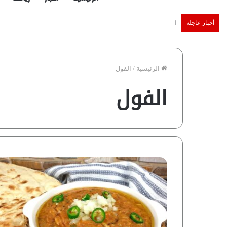
أخبار عاجلة
الإمارات تقلّص رهانات هرمز.. كيف تضمن تدفق ملايين البراميل؟ “ر
الرئيسية
/
الفول
الفول