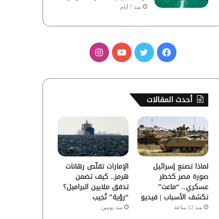
منذ 7 أيام
ف
ت
ي
ا
ي
و
و
ن
س
ي
ت
س
أحدث المقالات
ب
ت
ي
ت
و
ر
و
ق
ك
ب
ر
لماذا تصنع إسرائيل
الإمارات تقلّص رهانات
ا
صورة مصر كخطر
هرمز.. كيف تضمن
عسكري.. “ماعت”
تدفق ملايين البراميل؟
م
تكشف الأسباب | فيديو
“رؤية” تُجيب
منذ 12 ساعة
منذ يومين