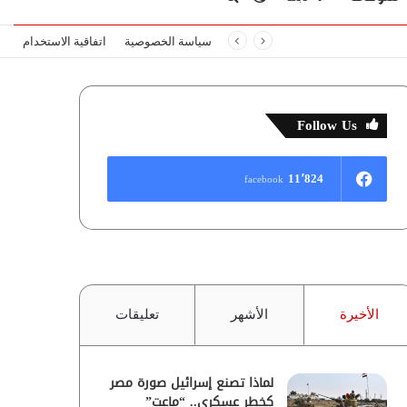
سياسة الخصوصية
اتفاقية الاستخدام
المظلم
عن
Follow Us
11٬824
facebook
الأخيرة
الأشهر
تعليقات
لماذا تصنع إسرائيل صورة مصر
كخطر عسكري.. “ماعت”