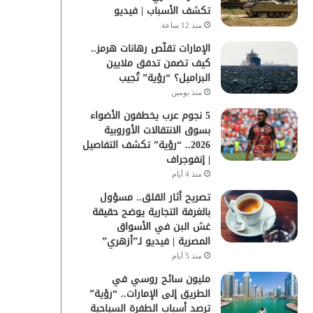
تكشف الأسباب | فيديو
منذ 12 ساعة
الإمارات تقلّص رهانات هرمز..
كيف تضمن تدفق ملايين
البراميل؟ “رؤية” تُجيب
منذ يومين
5 نجوم عرب يخطفون الأضواء
بسوق الانتقالات الأوروبية
2026.. “رؤية” تكشف التفاصيل
| إنفوجراف
منذ 4 أيام
تصريح أثار القلق.. مسؤول
بالغرفة التجارية يوضح حقيقة
غش البن في الأسواق
المصرية | فيديو لـ”أزهري”
منذ 5 أيام
مليون سائح روسي في
الطريق إلى الإمارات.. “رؤية”
ترصد أسباب الطفرة السياحية