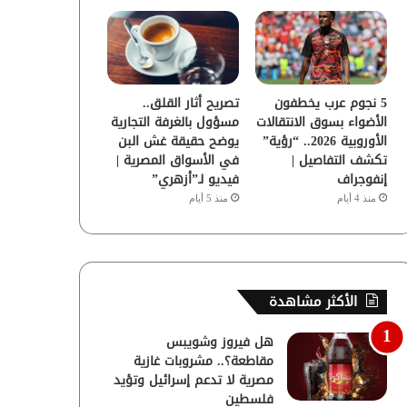
5 نجوم عرب يخطفون
تصريح أثار القلق..
الأضواء بسوق الانتقالات
مسؤول بالغرفة التجارية
الأوروبية 2026.. “رؤية”
يوضح حقيقة غش البن
تكشف التفاصيل |
في الأسواق المصرية |
إنفوجراف
فيديو لـ”أزهري”
منذ 4 أيام
منذ 5 أيام
الأكثر مشاهدة
هل فيروز وشويبس
مقاطعة؟.. مشروبات غازية
مصرية لا تدعم إسرائيل وتؤيد
فلسطين