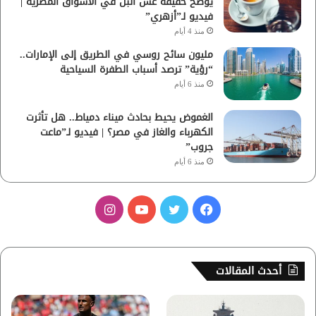
يوضح حقيقة غش البن في الأسواق المصرية |
فيديو لـ”أزهري”
منذ 4 أيام
مليون سائح روسي في الطريق إلى الإمارات..
“رؤية” ترصد أسباب الطفرة السياحية
منذ 6 أيام
الغموض يحيط بحادث ميناء دمياط.. هل تأثرت
الكهرباء والغاز في مصر؟ | فيديو لـ”ماعت
جروب”
منذ 6 أيام
ف
ت
ي
ا
ي
و
و
ن
س
ي
ت
س
أحدث المقالات
ب
ت
ي
ت