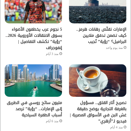
و
ر
و
ق
ك
ب
ر
ا
الإمارات تقلّص رهانات هرمز..
5 نجوم عرب يخطفون الأضواء
كيف تضمن تدفق ملايين
بسوق الانتقالات الأوروبية 2026..
م
البراميل؟ “رؤية” تُجيب
“رؤية” تكشف التفاصيل |
إنفوجراف
منذ يوم واحد
منذ 3 أيام
تصريح أثار القلق.. مسؤول
مليون سائح روسي في الطريق
بالغرفة التجارية يوضح حقيقة
إلى الإمارات.. “رؤية” ترصد
غش البن في الأسواق المصرية |
أسباب الطفرة السياحية
فيديو لـ”أزهري”
منذ 6 أيام
منذ 4 أيام