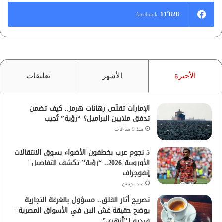
11٬828
facebook
الأخيرة
الأشهر
تعليقات
الإمارات تقلّص رهانات هرمز.. كيف تضمن
تدفق ملايين البراميل؟ “رؤية” تُجيب
منذ 9 ساعات
5 نجوم عرب يخطفون الأضواء بسوق الانتقالات
الأوروبية 2026.. “رؤية” تكشف التفاصيل |
إنفوجراف
منذ يومين
تصريح أثار القلق.. مسؤول بالغرفة التجارية
يوضح حقيقة غش البن في الأسواق المصرية |
فيديو لـ”أزهري”