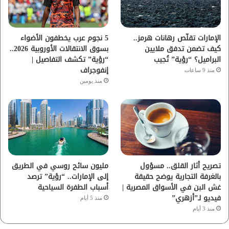
ك
ب
ر
ا
الإمارات تقلّص رهانات هرمز..
5 نجوم عرب يخطفون الأضواء
كيف تضمن تدفق ملايين
بسوق الانتقالات الأوروبية 2026..
م
البراميل؟ “رؤية” تُجيب
“رؤية” تكشف التفاصيل |
إنفوجراف
منذ 9 ساعات
منذ يومين
تصريح أثار القلق.. مسؤول
مليون سائح روسي في الطريق
بالغرفة التجارية يوضح حقيقة
إلى الإمارات.. “رؤية” ترصد
غش البن في الأسواق المصرية |
أسباب الطفرة السياحية
فيديو لـ”أزهري”
منذ 5 أيام
منذ 3 أيام