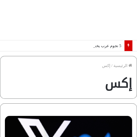
5 نجوم عرب يخطفون الأضواء بسوق الانتقالات الأوروبية 2026.. “رؤية” تكشف التفاصيل | إنفوجراف
الرئيسية
/
إكس
إكس