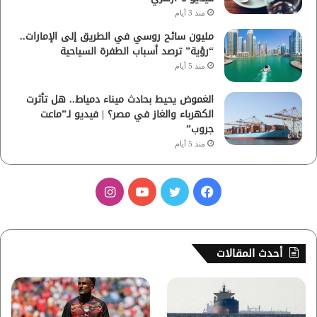
منذ 3 أيام
مليون سائح روسي في الطريق إلى الإمارات..
“رؤية” ترصد أسباب الطفرة السياحية
منذ 5 أيام
الغموض يحيط بحادث ميناء دمياط.. هل تأثرت
الكهرباء والغاز في مصر؟ | فيديو لـ”ماعت
جروب”
منذ 5 أيام
ف
ت
ي
ا
ي
و
و
ن
س
ي
ت
س
أحدث المقالات
ب
ت
ي
ت
و
ر
و
ق