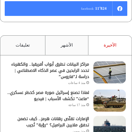
11٬824
facebook
الأخيرة
الأشهر
تعليقات
مراكز البيانات تطرق أبواب أفريقيا.. والكهرباء
تحدد الرابحين في عصر الذكاء الاصطناعي |
دراسة لـ”فاروس”
منذ 4 ساعات
لماذا تصنع إسرائيل صورة مصر كخطر عسكري..
“ماعت” تكشف الأسباب | فيديو
منذ 17 ساعة
الإمارات تقلّص رهانات هرمز.. كيف تضمن
تدفق ملايين البراميل؟ “رؤية” تُجيب
منذ يومين