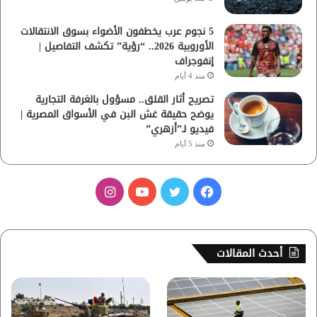
5 نجوم عرب يخطفون الأضواء بسوق الانتقالات
الأوروبية 2026.. “رؤية” تكشف التفاصيل |
إنفوجراف
منذ 4 أيام
تصريح أثار القلق.. مسؤول بالغرفة التجارية
يوضح حقيقة غش البن في الأسواق المصرية |
فيديو لـ”أزهري”
منذ 5 أيام
ف
ت
ي
ا
ي
و
و
ن
س
ي
ت
س
أحدث المقالات
ب
ت
ي
ت
و
ر
و
ق