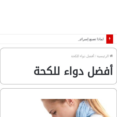
لماذا تصنع إسرائيل صورة مصر كخطر عسكري.. “ماعت” تكشف الأسباب | فيديو
الرئيسية
/
أفضل دواء للكحة
أفضل دواء للكحة