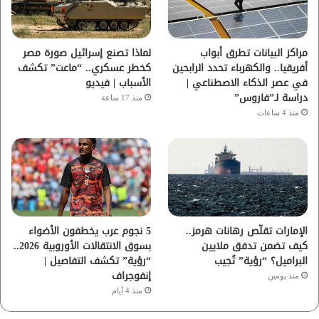
ك
ب
ر
ا
مراكز البيانات تطرق أبواب
لماذا تصنع إسرائيل صورة مصر
أفريقيا.. والكهرباء تحدد الرابحين
كخطر عسكري.. “ماعت” تكشف
م
في عصر الذكاء الاصطناعي |
الأسباب | فيديو
دراسة لـ”فاروس”
منذ 17 ساعة
منذ 4 ساعات
الإمارات تقلّص رهانات هرمز..
5 نجوم عرب يخطفون الأضواء
كيف تضمن تدفق ملايين
بسوق الانتقالات الأوروبية 2026..
البراميل؟ “رؤية” تُجيب
“رؤية” تكشف التفاصيل |
إنفوجراف
منذ يومين
منذ 4 أيام