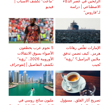
الرابحين في عصر الذكاء
“ماعت” تكشف الأسباب |
الاصطناعي | دراسة
فيديو
لـ”فاروس”
الإمارات تقلّص رهانات
5 نجوم عرب يخطفون
هرمز.. كيف تضمن تدفق
الأضواء بسوق الانتقالات
ملايين البراميل؟ “رؤية”
الأوروبية 2026.. “رؤية”
تُجيب
تكشف التفاصيل | إنفوجراف
تصريح أثار القلق.. مسؤول
مليون سائح روسي في