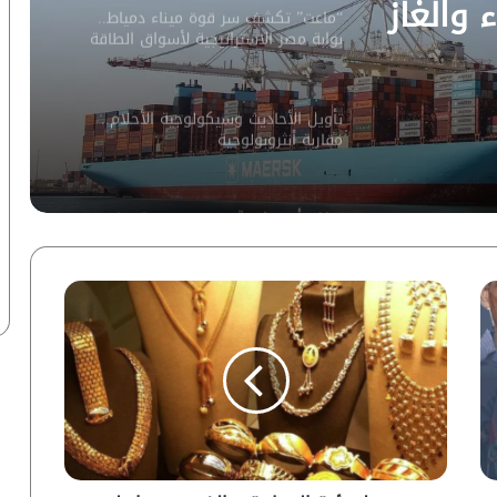
 والغاز
“ماعت” تكشف سر قوة ميناء دمياط..
بوابة مصر الاستراتيجية لأسواق الطاقة
العالمية | إنفوجراف
تأويل الأحاديث وسيكولوجية الأحلام..
مقاربة أنثروبولوجية
نماذج أوبن إيه آي تخترق منصة هاجين
فيس.. خبير يكشف التفاصيل لـ”أزهري” |
فيديو
“رؤية”: مونديال 2026 يسدل الستار على
حقبة تاريخية.. 10 نجوم ينهون مسيرتهم
الدولية | إنفوجراف
“ماعت جروب”: أسرار جبل الفأس.. إيران
تحصّن برنامجها النووي ومعركة المضائق
تهدد المنطقة | فيديو