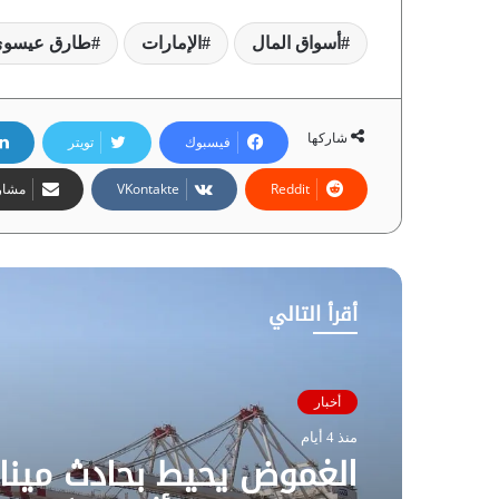
أسواق المال
الإمارات
طارق عيسو
شاركها
فيسبوك
تويتر
مشارك
أقرأ التالي
أخبار
منذ 4 أيام
الغموض يحيط بحادث مينا