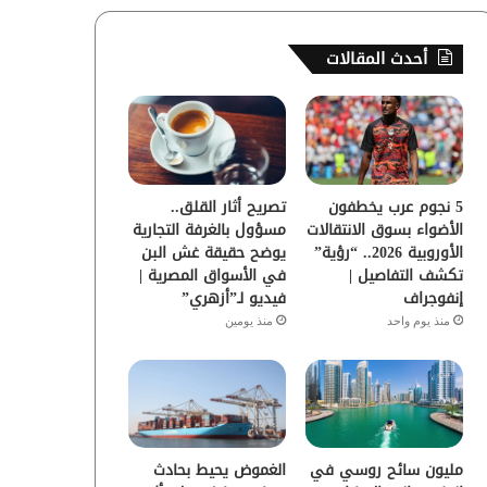
س
ي
ت
س
أحدث المقالات
ب
ت
ي
ت
و
ر
و
ق
ك
ب
ر
5 نجوم عرب يخطفون
تصريح أثار القلق..
ا
الأضواء بسوق الانتقالات
مسؤول بالغرفة التجارية
الأوروبية 2026.. “رؤية”
يوضح حقيقة غش البن
م
تكشف التفاصيل |
في الأسواق المصرية |
إنفوجراف
فيديو لـ”أزهري”
منذ يوم واحد
منذ يومين
الغموض يحيط بحادث
مليون سائح روسي في