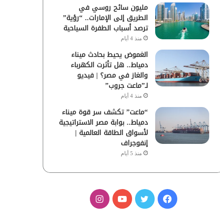
مليون سائح روسي في
الطريق إلى الإمارات.. “رؤية”
ترصد أسباب الطفرة السياحية
منذ 4 أيام
الغموض يحيط بحادث ميناء
دمياط.. هل تأثرت الكهرباء
والغاز في مصر؟ | فيديو
لـ”ماعت جروب”
منذ 4 أيام
“ماعت” تكشف سر قوة ميناء
دمياط.. بوابة مصر الاستراتيجية
لأسواق الطاقة العالمية |
إنفوجراف
منذ 5 أيام
ف
ت
ي
ا
ي
و
و
ن