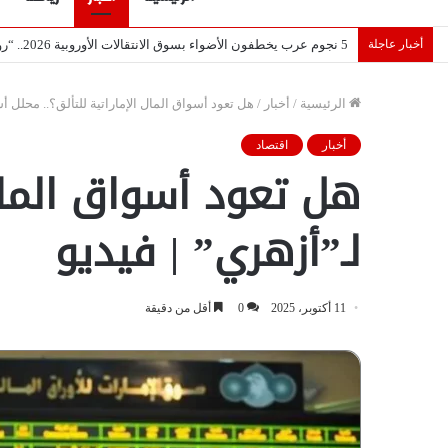
أخبار عاجلة
تصريح أثار القلق.. مسؤول بالغرفة التجارية يوضح حقيقة غش البن ف
الرئيسية
/
أخبار
/
هل تعود أسواق المال الإماراتية للتألق؟.. محلل 
أخبار
اقتصاد
هل تعود أسواق المال
لـ”أزهري” | فيديو
11 أكتوبر، 2025
0
أقل من دقيقة