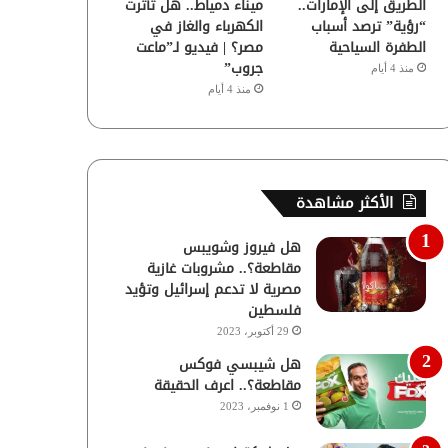
ميناء دمياط.. هل تأثرت
الطريق إلى الإمارات..
الكهرباء والغاز في
“رؤية” ترصد أسباب
مصر؟ | فيديو لـ”ماعت
الطفرة السياحية
جروب”
منذ 4 أيام
منذ 4 أيام
الأكثر مشاهدة
هل فيروز وشويبس
مقاطعة؟.. مشروبات غازية
مصرية لا تدعم إسرائيل وتؤيد
فلسطين
29 أكتوبر، 2023
هل شيبسي فوكس
مقاطعة؟.. اعرف الحقيقة
1 نوفمبر، 2023