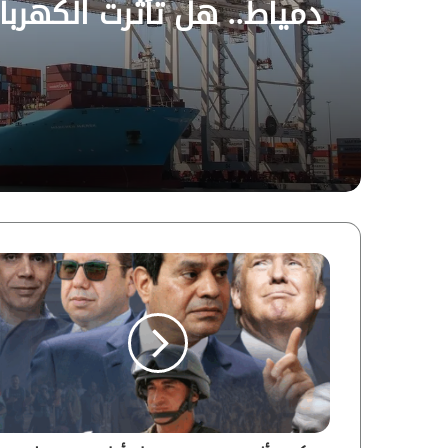
دمياط.. هل تأثرت الكهرباء
في مصر؟ | فيديو لـ”ماعت
جروب”