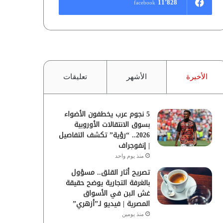
11٬828
facebook
الأخيرة
الأشهر
تعليقات
5 نجوم عرب يخطفون الأضواء
بسوق الانتقالات الأوروبية
2026.. “رؤية” تكشف التفاصيل
| إنفوجراف
منذ يوم واحد
تصريح أثار القلق.. مسؤول
بالغرفة التجارية يوضح حقيقة
غش البن في الأسواق
المصرية | فيديو لـ”أزهري”
منذ يومين