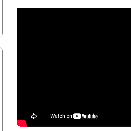
“رؤية”: مونديال 2026 يسدل الستار على
حقبة تاريخية.. 10 نجوم ينهون مسيرتهم
الدولية | إنفوجراف
“ماعت جروب”: أسرار جبل الفأس.. إيران
تحصّن برنامجها النووي ومعركة المضائق
تهدد المنطقة | فيديو