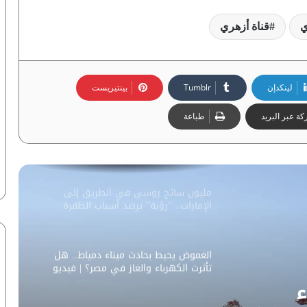
“ماعت جروب” تكشف كواليس اعتذار
رويترز عن خبر يخص دبي | فيديو
ي
قناة أزهري
المنسق العام لمركز فاروس تكشف اهمية
زيارة السيسي لدولة تنزانيا
لينكدإن
بينتيريست
ة عبر البريد
طباعة
فيديو لـ”ماعت”.. أحمدي نجاد عميل
للموساد؟.. 3 سيناريوهات تكشف لعبة
الاستخبارات بين طهران وتل أبيب
مليون سائح روسي في الطريق إلى
الإمارات.. “رؤية” ترصد أسباب الطفرة
السياحية
الغموض يحيط بحادث ميناء دمياط.. هل
تأثرت الكهرباء والغاز في مصر؟ | فيديو
لـ”ماعت جروب”
ء