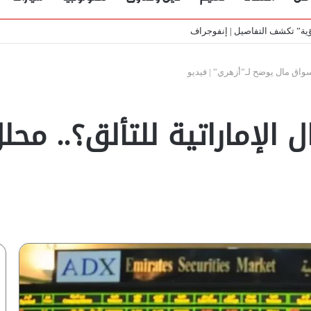
ي الأسواق المصرية | فيديو لـ”أزهري”
أسواق مال يوضح لـ”أزهري” | فيديو
 الإماراتية للتألق؟.. مح