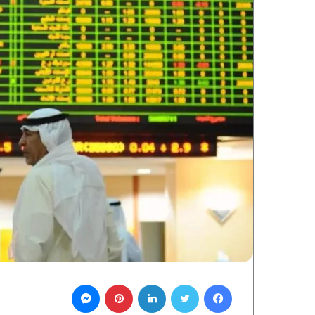
فيسبوك
تويتر
لينكدإن
بينتيريست
ماسنجر