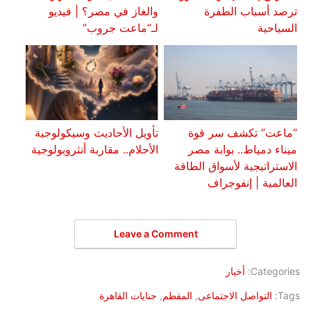
ترصد أسباب الطفرة
والغاز في مصر؟ | فيديو
السياحية
لـ”ماعت جروب”
“ماعت” تكشف سر قوة
تأويل الأحاديث وسيكولوجية
ميناء دمياط.. بوابة مصر
الأحلام.. مقاربة أنثروبولوجية
الاستراتيجية لأسواق الطاقة
العالمية | إنفوجراف
Leave a Comment
Categories:
أخبار
Tags:
التواصل الاجتماعى
,
المقطم
,
جنايات القاهرة