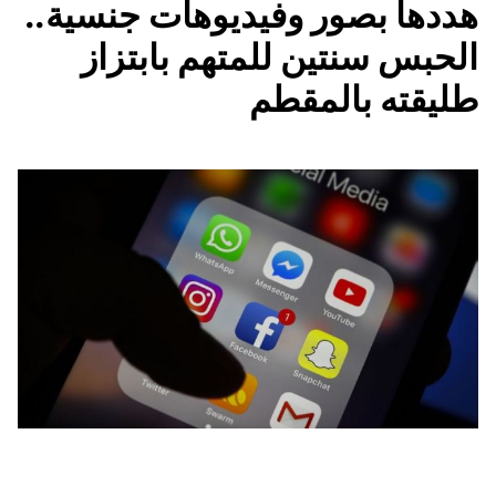
هددها بصور وفيديوهات جنسية..
الحبس سنتين للمتهم بابتزاز
طليقته بالمقطم