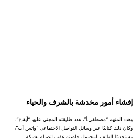
إفشاء أمور مخدشة بالشرف والحياء
وهدد المتهم “مصطفى.أ”، هدد طليقته المجني عليها “آية.ع”،
وكان ذلك كتابيًا عبر وسائل التواصل الاجتماعي “واتس آب”،
مستخدمًا الهاتف المحمول خاصته عقب اتصاله بشبكة