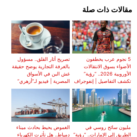
مقالات ذات صلة
5 نجوم عرب يخطفون
تصريح أثار القلق.. مسؤول
الأضواء بسوق الانتقالات
بالغرفة التجارية يوضح حقيقة
الأوروبية 2026.. “رؤية”
غش البن في الأسواق
تكشف التفاصيل | إنفوجراف
المصرية | فيديو لـ”أزهري”
مليون سائح روسي في
الغموض يحيط بحادث ميناء
الطريق إلى الإمارات.. “رؤية”
دمياط.. هل تأثرت الكهرباء