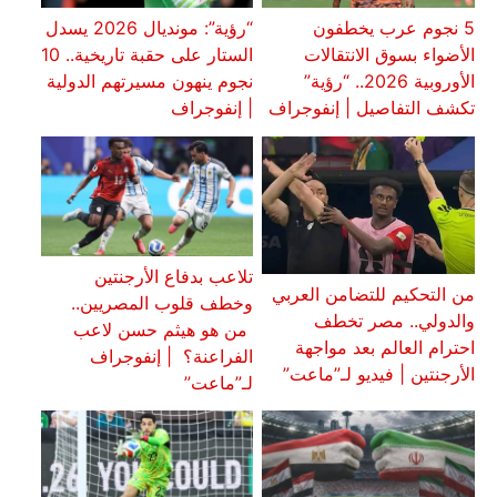
5 نجوم عرب يخطفون
“رؤية”: مونديال 2026 يسدل
الأضواء بسوق الانتقالات
الستار على حقبة تاريخية.. 10
الأوروبية 2026.. “رؤية”
نجوم ينهون مسيرتهم الدولية
تكشف التفاصيل | إنفوجراف
| إنفوجراف
تلاعب بدفاع الأرجنتين
من التحكيم للتضامن العربي
وخطف قلوب المصريين..
والدولي.. مصر تخطف
من هو هيثم حسن لاعب
احترام العالم بعد مواجهة
الفراعنة؟ | إنفوجراف
الأرجنتين | فيديو لـ”ماعت”
لـ”ماعت”