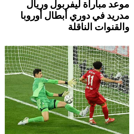
موعد مباراة ليفربول وريال
مدريد في دوري أبطال أوروبا
والقنوات الناقلة