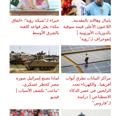
يامال وهالاند بالمقدمة..
خبراء لـ”شبكة رؤية”: «اتفاق
اللاعبون الأعلى قيمة سوقية
مكة» يغيّر قواعد اللعبة
بالدوريات الأوروبية |
بالشرق الأوسط
إنفوجراف لـ”رؤية”
مراكز البيانات تطرق أبواب
لماذا تصنع إسرائيل صورة
أفريقيا.. والكهرباء تحدد
مصر كخطر عسكري..
الرابحين في عصر الذكاء
“ماعت” تكشف الأسباب |
الاصطناعي | دراسة
فيديو
لـ”فاروس”