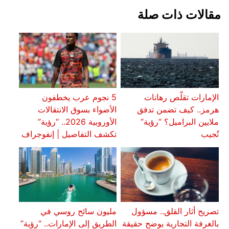
مقالات ذات صلة
الإمارات تقلّص رهانات
5 نجوم عرب يخطفون
هرمز.. كيف تضمن تدفق
الأضواء بسوق الانتقالات
ملايين البراميل؟ “رؤية”
الأوروبية 2026.. “رؤية”
تُجيب
تكشف التفاصيل | إنفوجراف
تصريح أثار القلق.. مسؤول
مليون سائح روسي في
بالغرفة التجارية يوضح حقيقة
الطريق إلى الإمارات.. “رؤية”