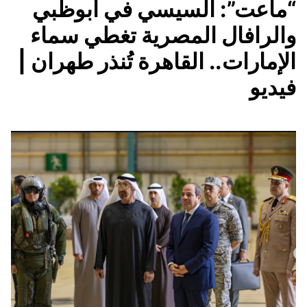
“ماعت”: السيسي في أبوظبي
والرافال المصرية تغطي سماء
الإمارات.. القاهرة تُنذر طهران |
فيديو