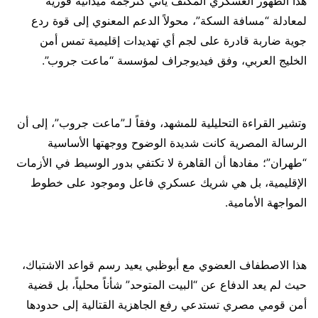
هذا الظهور العسكري المكثف يأتي كترجمة ميدانية فورية
لمعادلة “مسافة السكة”، محولاً الدعم المعنوي إلى قوة ردع
جوية ضاربة قادرة على لجم أي تهديدات إقليمية تمس أمن
الخليج العربي، وفق فيديوجراف لمؤسسة “ماعت جروب”.
وتشير القراءة التحليلية للمشهد، وفقاً لـ”ماعت جروب”، إلى أن
الرسالة المصرية كانت شديدة الوضوح ووجهتها الأساسية
“طهران”؛ مفادها أن القاهرة لا تكتفي بدور الوسيط في الأزمات
الإقليمية، بل هي شريك عسكري فاعل وموجود على خطوط
المواجهة الأمامية.
هذا الاصطفاف العضوي مع أبوظبي يعيد رسم قواعد الاشتباك،
حيث لم يعد الدفاع عن “البيت المتوحد” شأناً محلياً، بل قضية
أمن قومي مصري تستدعي رفع الجاهزية القتالية إلى حدودها