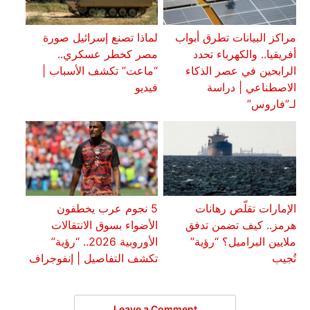
مراكز البيانات تطرق أبواب
لماذا تصنع إسرائيل صورة
أفريقيا.. والكهرباء تحدد
مصر كخطر عسكري..
الرابحين في عصر الذكاء
“ماعت” تكشف الأسباب |
الاصطناعي | دراسة
فيديو
لـ”فاروس”
الإمارات تقلّص رهانات
5 نجوم عرب يخطفون
هرمز.. كيف تضمن تدفق
الأضواء بسوق الانتقالات
ملايين البراميل؟ “رؤية”
الأوروبية 2026.. “رؤية”
تُجيب
تكشف التفاصيل | إنفوجراف
Leave a Comment