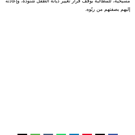
مسيحية، للمطالبة بوقف قرار تغيير ديانة الطفل شنودة، وإعادته
إليهم بصفتهم من ربّوه.