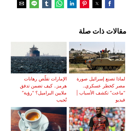
مقالات ذات صلة
لماذا تصنع إسرائيل صورة
الإمارات تقلّص رهانات
مصر كخطر عسكري..
هرمز.. كيف تضمن تدفق
“ماعت” تكشف الأسباب |
ملايين البراميل؟ “رؤية”
فيديو
تُجيب