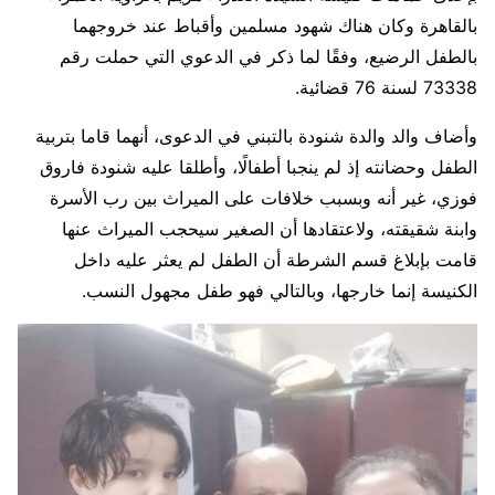
بالقاهرة وكان هناك شهود مسلمين وأقباط عند خروجهما
بالطفل الرضيع، وفقًا لما ذكر في الدعوي التي حملت رقم
73338 لسنة 76 قضائية.
وأضاف والد والدة شنودة بالتبني في الدعوى، أنهما قاما بتربية
الطفل وحضانته إذ لم ينجبا أطفالًا، وأطلقا عليه شنودة فاروق
فوزي، غير أنه وبسبب خلافات على الميراث بين رب الأسرة
وابنة شقيقته، ولاعتقادها أن الصغير سيحجب الميراث عنها
قامت بإبلاغ قسم الشرطة أن الطفل لم يعثر عليه داخل
الكنيسة إنما خارجها، وبالتالي فهو طفل مجهول النسب.