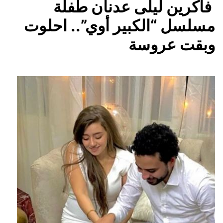
فاكرين ليلى عدنان طفلة
مسلسل “الكبير أوي”.. احلوت
وبقت عروسة