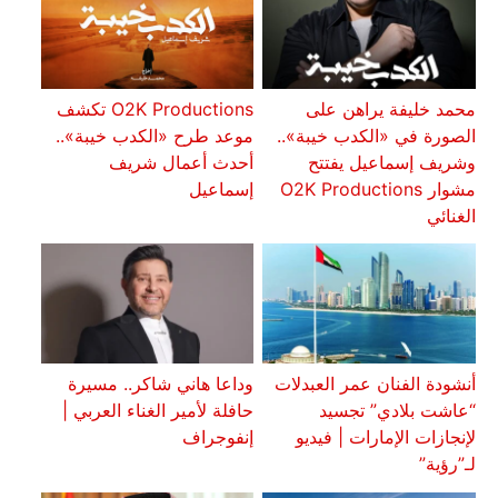
محمد خليفة يراهن على
O2K Productions تكشف
الصورة في «الكدب خيبة»..
موعد طرح «الكدب خيبة»..
وشريف إسماعيل يفتتح
أحدث أعمال شريف
مشوار O2K Productions
إسماعيل
الغنائي
أنشودة الفنان عمر العبدلات
وداعا هاني شاكر.. مسيرة
“عاشت بلادي” تجسيد
حافلة لأمير الغناء العربي |
لإنجازات الإمارات | فيديو
إنفوجراف
لـ”رؤية”