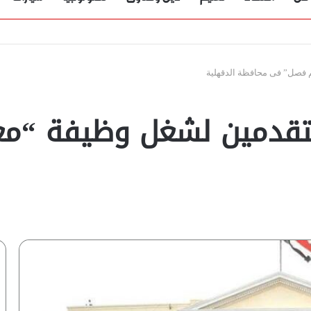
م فصل” فى محافظة الدقهلية
 المتقدمين لشغل وظيفة “