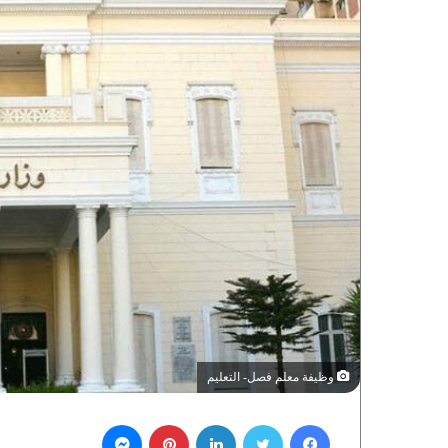
وظيفة معلم فصل- التعليم
فيسبوك
تويتر
لينكدإن
بينتيريست
ماسنجر