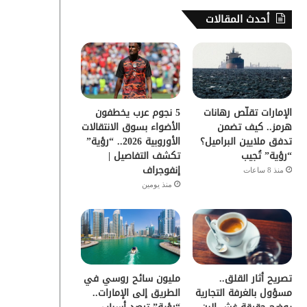
س
ي
ت
س
أحدث المقالات
ب
ت
ي
ت
و
ر
و
ق
ك
ب
ر
الإمارات تقلّص رهانات
5 نجوم عرب يخطفون
ا
هرمز.. كيف تضمن
الأضواء بسوق الانتقالات
تدفق ملايين البراميل؟
الأوروبية 2026.. “رؤية”
م
“رؤية” تُجيب
تكشف التفاصيل |
إنفوجراف
منذ 8 ساعات
منذ يومين
تصريح أثار القلق..
مليون سائح روسي في
مسؤول بالغرفة التجارية
الطريق إلى الإمارات..