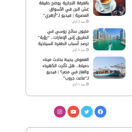
بالغرفة التجارية يوضح حقيقة
غش البن في الأسواق
المصرية | فيديو لـ”أزهري”
منذ 3 أيام
مليون سائح روسي في
الطريق إلى الإمارات.. “رؤية”
ترصد أسباب الطفرة السياحية
منذ 5 أيام
الغموض يحيط بحادث ميناء
دمياط.. هل تأثرت الكهرباء
والغاز في مصر؟ | فيديو
لـ”ماعت جروب”
منذ 5 أيام
ف
ت
ي
ا
ي
و
و
ن