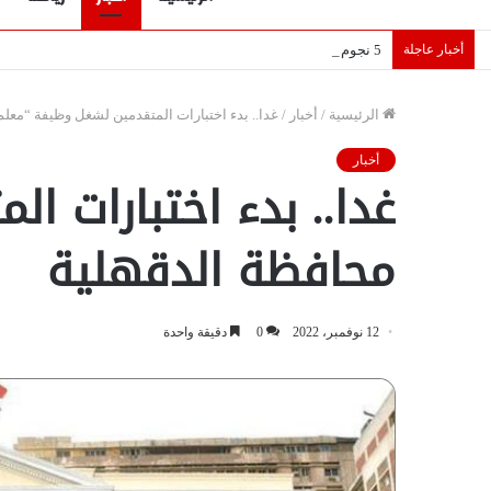
أخبار عاجلة
5 نجوم عرب يخطفون الأضواء بسوق الانتقالات الأوروبية 2026.. “رؤية” تكشف التفاصيل | إنفوجراف
الرئيسية
/
أخبار
/
غدا.. بدء اختبارات المتقدمين لشغل وظيفة “معل
أخبار
غدا.. بدء اختبارات
محافظة الدقهلية
12 نوفمبر، 2022
0
دقيقة واحدة