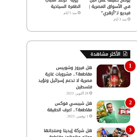
يوضح حقيقة غش البن
“رؤية” ترصد أسباب
في الأسواق المصرية |
الطفرة السياحية
فيديو لـ”أزهري”
منذ 5 أيام
منذ 3 أيام
الأكثر مشاهدة
هل فيروز وشويبس
مقاطعة؟.. مشروبات غازية
مصرية لا تدعم إسرائيل وتؤيد
فلسطين
29 أكتوبر، 2023
هل شيبسي فوكس
مقاطعة؟.. اعرف الحقيقة
1 نوفمبر، 2023
هل شركة إيديتا ومنتجاتها