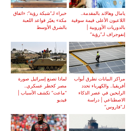
يامال وهالاند بالمقدمة..
خبراء لـ”شبكة رؤية”: «اتفاق
اللاعبون الأعلى قيمة سوقية
مكة» يغيّر قواعد اللعبة
بالدوريات الأوروبية |
بالشرق الأوسط
إنفوجراف لـ”رؤية”
مراكز البيانات تطرق أبواب
لماذا تصنع إسرائيل صورة
أفريقيا.. والكهرباء تحدد
مصر كخطر عسكري..
الرابحين في عصر الذكاء
“ماعت” تكشف الأسباب |
الاصطناعي | دراسة
فيديو
لـ”فاروس”