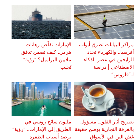
مراكز البيانات تطرق أبواب
الإمارات تقلّص رهانات
أفريقيا.. والكهرباء تحدد
هرمز.. كيف تضمن تدفق
الرابحين في عصر الذكاء
ملايين البراميل؟ “رؤية”
الاصطناعي | دراسة
تُجيب
لـ”فاروس”
تصريح أثار القلق.. مسؤول
مليون سائح روسي في
بالغرفة التجارية يوضح حقيقة
الطريق إلى الإمارات.. “رؤية”
غش البن في الأسواق
ترصد أسباب الطفرة