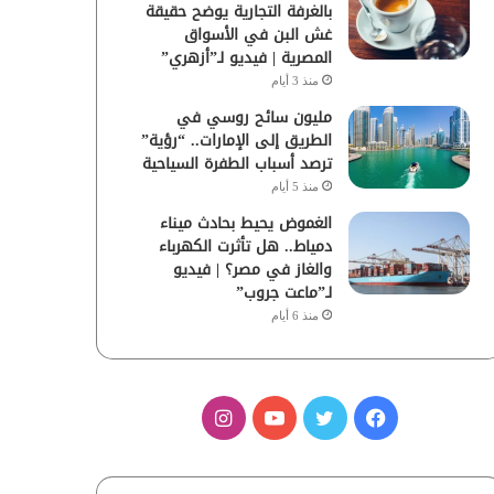
بالغرفة التجارية يوضح حقيقة
غش البن في الأسواق
المصرية | فيديو لـ”أزهري”
منذ 3 أيام
مليون سائح روسي في
الطريق إلى الإمارات.. “رؤية”
ترصد أسباب الطفرة السياحية
منذ 5 أيام
الغموض يحيط بحادث ميناء
دمياط.. هل تأثرت الكهرباء
والغاز في مصر؟ | فيديو
لـ”ماعت جروب”
منذ 6 أيام
ف
ت
ي
ا
ي
و
و
ن