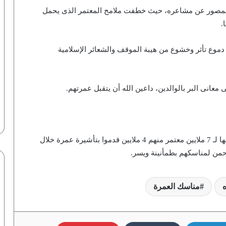
 عبر المصور عن مشاعره، حيث خطفت ملامح المعتمر الذى يحمل
.
موع تأثر وخشوع من هيبة الموقف والشعائر الإسلامية
حفل إفطار لأسر قطاع غزة بالسفارة
عانى البر بالوالدين، داعين الله أن يتقبل عمرتهم.
التركية بالقاهرة | فيديو لـ”ماعت”
في يوم زايد للعمل الإنساني.. إفطار
جماعي للأمهات المثاليات بمركز التخاطب
وأكدت وزارة الحج والعمرة السعودية، أنها قدمت خدماتها لـ 7 ملايين معتمر منهم 4 ملايين قدموا بتأشيرة عمرة خلال
بـ”بني حسين” أسيوط | صور
آخرهم بشباك المقاولون.. أين أحرز محمود
حسن تريزيجيه الـ 100 هدف | إنفوجراف
مناسك العمرة
لـ”رؤية”
مسابقات ثقافية وبطولات رياضية..