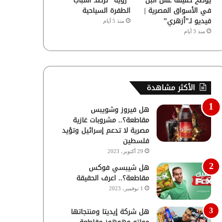
يوضح حقيقة غش البن
“رؤية” ترصد أسباب
في الأسواق المصرية |
الطفرة السياحية
فيديو لـ”أزهري”
منذ 5 أيام
منذ 3 أيام
الأكثر مشاهدة
هل فيروز وشويبس
مقاطعة؟.. مشروبات غازية
مصرية لا تدعم إسرائيل وتؤيد
فلسطين
29 أكتوبر، 2023
هل شيبسي فوكس
مقاطعة؟.. اعرف الحقيقة
1 نوفمبر، 2023
هل شركة إيديتا ومنتجاتها