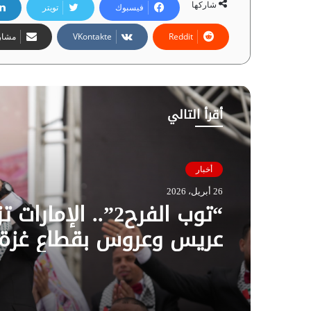
شاركها
فيسبوك
تويتر
مشارك
أقرأ التالي
أخبار
26 أبريل، 2026
عريس وعروس بقطاع غزة 
فيديو