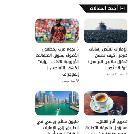
س
ي
ت
س
أحدث المقالات
ب
ت
ي
ت
و
ر
و
ق
ك
ب
ر
الإمارات تقلّص رهانات
5 نجوم عرب يخطفون
ا
هرمز.. كيف تضمن
الأضواء بسوق الانتقالات
تدفق ملايين البراميل؟
الأوروبية 2026.. “رؤية”
م
“رؤية” تُجيب
تكشف التفاصيل |
إنفوجراف
منذ 15 ساعة
منذ يومين
تصريح أثار القلق..
مليون سائح روسي في
مسؤول بالغرفة التجارية
الطريق إلى الإمارات..