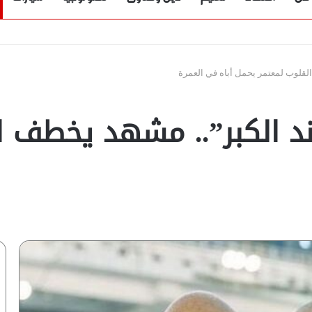
القلوب لمعتمر يحمل أباه في العمرة
عند الكبر”.. مشهد يخطف 