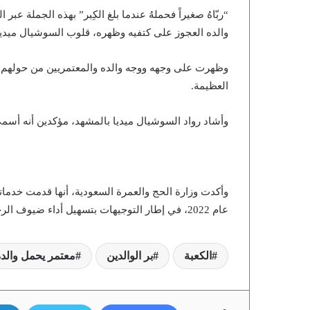
“ربّاهُ صغيراً فحملهُ عندما بلغ الكِبر” بهذه الجملة
والده العجوز على كتفيه وظهره، قلوب السوشيال ميديا
وظهرت على وجهه ووجه والده والمعتمريين من حولهم د
العظيمة.
وأشاد رواد السوشيال ميديا بالمشهد، مؤكدين أنه أسمى م
عام 2022، في إطار التوجيهات بتسهيل أداء ضيوف الرحمن لمناسكهم بطمأنينة ويسر.
الكعبة
بر الوالدين
معتمر يحمل والده