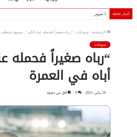
أخبار عاجلة
5 نجوم عرب يخطفون الأضواء بسوق الانتقالات الأوروبية 2026.. “رؤية” تكشف التفاصيل | إنفوجراف
الرئيسية
/
منوعات
/
“رباه صغيراً فحمله عند الكبر”.. مشهد يخطف 
منوعات
“رباه صغيراً فحمله 
أباه في العمرة
16 يناير، 2023
0
أقل من دقيقة