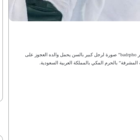
التقط المصور السعودي الشهير خريج كلية الحقوق “بدر badrpho” صورة لرجل كبير بالسن يحمل والده العجوز على
 المشرفة” بالحرم المكي بالمملكة العربية السعودية.