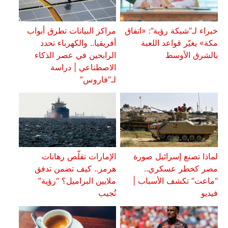
خبراء لـ”شبكة رؤية”: «اتفاق
مراكز البيانات تطرق أبواب
مكة» يغيّر قواعد اللعبة
أفريقيا.. والكهرباء تحدد
بالشرق الأوسط
الرابحين في عصر الذكاء
الاصطناعي | دراسة
لـ”فاروس”
لماذا تصنع إسرائيل صورة
الإمارات تقلّص رهانات
مصر كخطر عسكري..
هرمز.. كيف تضمن تدفق
“ماعت” تكشف الأسباب |
ملايين البراميل؟ “رؤية”
فيديو
تُجيب