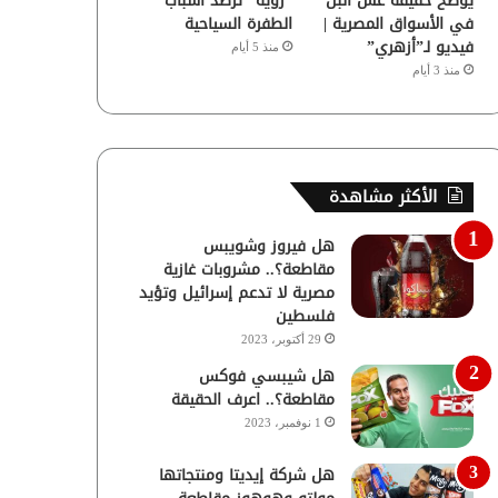
يوضح حقيقة غش البن
“رؤية” ترصد أسباب
في الأسواق المصرية |
الطفرة السياحية
فيديو لـ”أزهري”
منذ 5 أيام
منذ 3 أيام
الأكثر مشاهدة
هل فيروز وشويبس
مقاطعة؟.. مشروبات غازية
مصرية لا تدعم إسرائيل وتؤيد
فلسطين
29 أكتوبر، 2023
هل شيبسي فوكس
مقاطعة؟.. اعرف الحقيقة
1 نوفمبر، 2023
هل شركة إيديتا ومنتجاتها