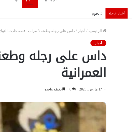
أخبار عاجلة
5 نجوم عرب يخطفون الأضواء بسوق الانتقالات الأوروبية 2026.. “رؤية” تكشف التفاصيل | إنفوجراف
الرئيسية
/
أخبار
/
داس على رجله وطعنه 3 مرات.. قصة حادث التوك توك وجريمة العمرانية
أخبار
العمرانية
17 مارس، 2023
0
دقيقة واحدة