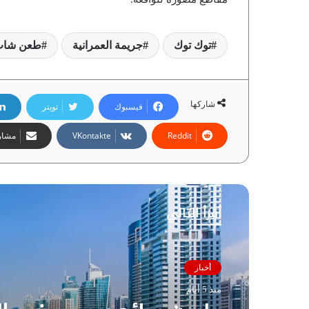
توك توك
جريمة العمرانية
طعن شاب 
شاركها
فيسبوك
تويتر
مشارك
أقرأ التالي
أخبار
منذ 5 أيام