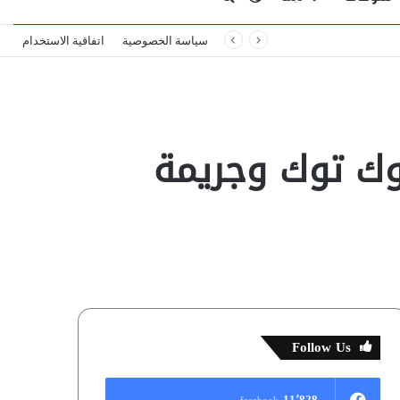
سياسة الخصوصية
اتفاقية الاستخدام
المظلم
عن
 حادث التوك توك وجريمة
Follow Us
11٬828
facebook