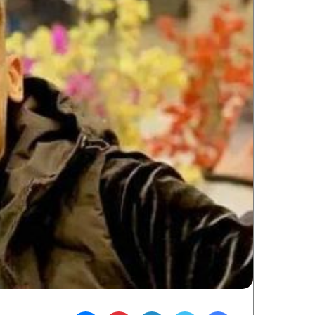
فيسبوك
تويتر
لينكدإن
بينتيريست
ماسنجر