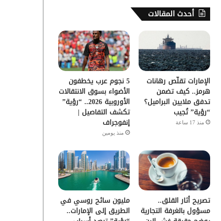
س
ي
ت
س
أحدث المقالات
ب
ت
ي
ت
و
ر
و
ق
ك
ب
ر
الإمارات تقلّص رهانات
5 نجوم عرب يخطفون
ا
هرمز.. كيف تضمن
الأضواء بسوق الانتقالات
تدفق ملايين البراميل؟
الأوروبية 2026.. “رؤية”
م
“رؤية” تُجيب
تكشف التفاصيل |
إنفوجراف
منذ 17 ساعة
منذ يومين
تصريح أثار القلق..
مليون سائح روسي في
مسؤول بالغرفة التجارية
الطريق إلى الإمارات..