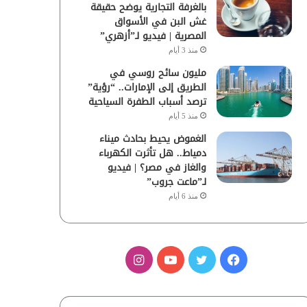
بالغرفة التجارية يوضح حقيقة
غش البن في الأسواق
المصرية | فيديو لـ”أزهري”
منذ 3 أيام
مليون سائح روسي في
الطريق إلى الإمارات.. “رؤية”
ترصد أسباب الطفرة السياحية
منذ 5 أيام
الغموض يحيط بحادث ميناء
دمياط.. هل تأثرت الكهرباء
والغاز في مصر؟ | فيديو
لـ”ماعت جروب”
منذ 6 أيام
ف
ت
ي
ا
ي
و
و
ن