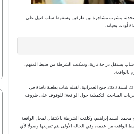
 النجدة، بنشوب مشاجرة بين طرفين وسقوط شاب قتيل على
ة أودت بحياته.
وشاب يستقل دراجة نارية، وتمكنت الشرطة من ضبط المتهم،
 بالواقعة.
أمرت جهات التحقيق بحبس المتهم في القضية رقم 2314 لسنة 2023 جنح العمرانية، لقتله شاب بطعنة نافذة في
نماذج أوبن إيه آي تخترق منصة هاجين
فيس.. خبير يكشف التفاصيل لـ”أزهري” |
ات، وطلبت تحريات المباحث التكميلية حول الواقعة؛ للوقوف على ظروف
فيديو
“رؤية”: مونديال 2026 يسدل الستار على
مد السيد إبراهيم، وكلفت الشرطة بالانتقال لمحل الواقعة
حقبة تاريخية.. 10 نجوم ينهون مسيرتهم
يط الواقعة من عدمه، وفي الحالة الأولى يتم تفريغها وصولًا لأي
الدولية | إنفوجراف