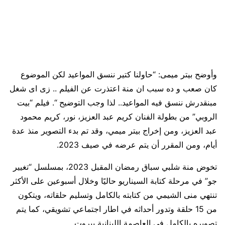
وأوضح بيتر ميمى: “حاولنا كتير ننسق المواعيد لكن الموضوع
كان صعب و ده سبب ان منة اعتذرت عن الفيلم .. زى اى شغل
مبنقدرش ننسق فيه المواعيد.. لذا وجب التوضيح “. فيلم “بيت
الروبي” من بطولة الفنان كريم عبد العزيز، نور، كريم محمود
عبد العزيز، ومن إخراج بيتر ميمي، وقد تم بدء التصوير منذ عدة
أيام، ومن المقرر أن يتم عرضه في صيف 2023.
تخوض منة شلبي سباق رمضان المقبل 2023، بمسلسل “تغيير
جو” في مرحلة كتابة السيناريو حاليًا وخلال أسبوعين على الأكثر
تنتهي منى الشيمي من كتابته بالكامل وتسليم حلقاته، ويتكون
من 15 حلقة وتدور أحداثه في اطار اجتماعي تشويقي، كما يتم
تصويره بالكامل في العاصمة اللبنانية بيروت.