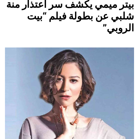
بيتر ميمي يكشف سر اعتذار منة
شلبي عن بطولة فيلم “بيت
الروبي”