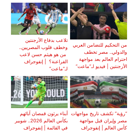
تلاعب بدفاع الأرجنتين
من التحكيم للتضامن العربي
وخطف قلوب المصريين..
والدولي.. مصر تخطف
من هو هيثم حسن لاعب
احترام العالم بعد مواجهة
الفراعنة؟ | إنفوجراف
الأرجنتين | فيديو لـ”ماعت”
لـ”ماعت”
“رؤية” تكشف تاريخ مواجهات
أبناء يرثون قمصان آبائهم
مصر وإيران قبل مواجهة
بكأس العالم 2026.. شوبير
كأس العالم | إنفوجراف
في القائمة | إنفوجراف