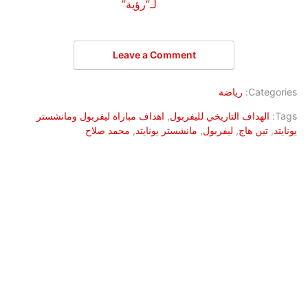
لـ”رؤية”
Leave a Comment
Categories:
رياضة
Tags:
الهداف التاريخي لليفربول
,
اهداف مباراة ليفربول ومانشستر
يونايتد
,
تين هاج
,
ليفربول
,
مانشستر يونايتد
,
محمد صلاح