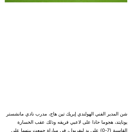
شن المدير الفني الهولندي إيريك تين هاج، مدرب نادي مانشستر
يونايتد، هجوما حادا على لاعبي فريقه وذلك عقب الخسارة
القاسية (7-0) على يد ليفربول، في مباراة جمعت بينهما على