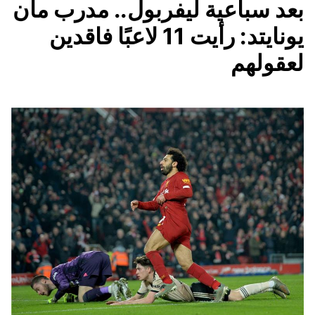
بعد سباعية ليفربول.. مدرب مان
يونايتد: رأيت 11 لاعبًا فاقدين
لعقولهم