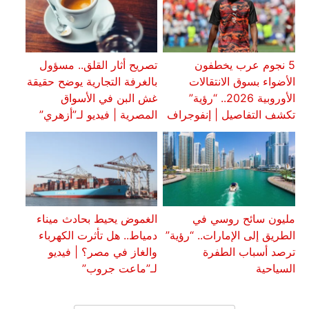
5 نجوم عرب يخطفون
تصريح أثار القلق.. مسؤول
الأضواء بسوق الانتقالات
بالغرفة التجارية يوضح حقيقة
الأوروبية 2026.. “رؤية”
غش البن في الأسواق
تكشف التفاصيل | إنفوجراف
المصرية | فيديو لـ”أزهري”
مليون سائح روسي في
الغموض يحيط بحادث ميناء
الطريق إلى الإمارات.. “رؤية”
دمياط.. هل تأثرت الكهرباء
ترصد أسباب الطفرة
والغاز في مصر؟ | فيديو
السياحية
لـ”ماعت جروب”