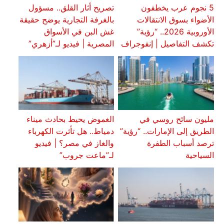
5 نجوم عرب يخطفون
تصريح أثار القلق.. مسؤول
الأضواء بسوق الانتقالات
بالغرفة التجارية يوضح حقيقة
الأوروبية 2026.. “رؤية”
غش البن في الأسواق
تكشف التفاصيل | إنفوجراف
المصرية | فيديو لـ”أزهري”
مليون سائح روسي في
الغموض يحيط بحادث ميناء
الطريق إلى الإمارات.. “رؤية”
دمياط.. هل تأثرت الكهرباء
ترصد أسباب الطفرة
والغاز في مصر؟ | فيديو
السياحية
لـ”ماعت جروب”