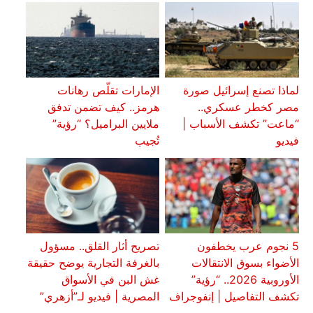
لماذا تصنع إسرائيل صورة
الإمارات تقلّص رهانات
مصر كخطر عسكري..
هرمز.. كيف تضمن تدفق
“ماعت” تكشف الأسباب |
ملايين البراميل؟ “رؤية”
فيديو
تُجيب
5 نجوم عرب يخطفون
تصريح أثار القلق.. مسؤول
الأضواء بسوق الانتقالات
بالغرفة التجارية يوضح حقيقة
الأوروبية 2026.. “رؤية”
غش البن في الأسواق
تكشف التفاصيل | إنفوجراف
المصرية | فيديو لـ”أزهري”