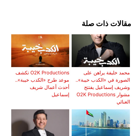
مقالات ذات صلة
محمد خليفة يراهن على
O2K Productions تكشف
الصورة في «الكدب خيبة»..
موعد طرح «الكدب خيبة»..
وشريف إسماعيل يفتتح
أحدث أعمال شريف
مشوار O2K Productions
إسماعيل
الغنائي