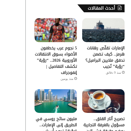
س
ي
ت
س
أحدث المقالات
ب
ت
ي
ت
و
ر
و
ق
ك
ب
ر
الإمارات تقلّص رهانات
5 نجوم عرب يخطفون
ا
هرمز.. كيف تضمن
الأضواء بسوق الانتقالات
تدفق ملايين البراميل؟
الأوروبية 2026.. “رؤية”
م
“رؤية” تُجيب
تكشف التفاصيل |
إنفوجراف
منذ 9 دقائق
منذ يومين
تصريح أثار القلق..
مليون سائح روسي في
مسؤول بالغرفة التجارية
الطريق إلى الإمارات..