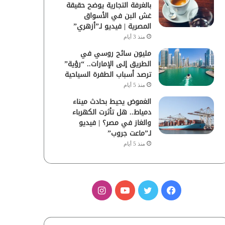
بالغرفة التجارية يوضح حقيقة
غش البن في الأسواق
المصرية | فيديو لـ”أزهري”
منذ 3 أيام
مليون سائح روسي في
الطريق إلى الإمارات.. “رؤية”
ترصد أسباب الطفرة السياحية
منذ 5 أيام
الغموض يحيط بحادث ميناء
دمياط.. هل تأثرت الكهرباء
والغاز في مصر؟ | فيديو
لـ”ماعت جروب”
منذ 5 أيام
ف
ت
ي
ا
ي
و
و
ن