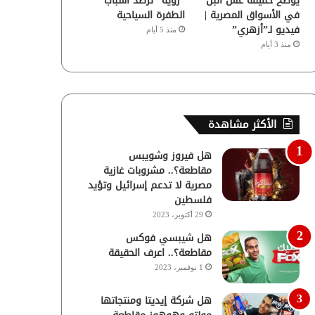
يوضح حقيقة غش البن
“رؤية” ترصد أسباب
في الأسواق المصرية |
الطفرة السياحية
فيديو لـ”أزهري”
منذ 5 أيام
منذ 3 أيام
الأكثر مشاهدة
هل فيروز وشويبس
مقاطعة؟.. مشروبات غازية
مصرية لا تدعم إسرائيل وتؤيد
فلسطين
29 أكتوبر، 2023
هل شيبسي فوكس
مقاطعة؟.. اعرف الحقيقة
1 نوفمبر، 2023
هل شركة إيديتا ومنتجاتها