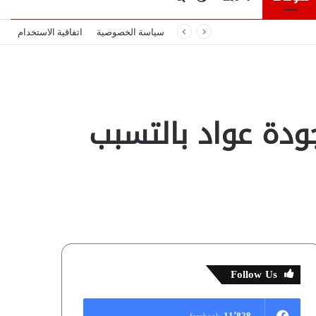
سياسة الخصوصية
اتفاقية الاستخدام
المظلم
عن
ب يتهم جودة عواد بالتسبب
Follow Us
11٬828
facebook