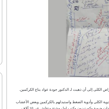
 الكلى إلى أن ذهبت لـ الدكتور جودة عواد بتاع الكركمين.
ية الكلى وأدوية الضغط واستبدلهم بالكركمين وبعض الأعشاب
حفل إفطار لأسر قطاع غزة بالسفارة
التانية، ولما الحالة تدهورت منه رجع تاني كتب لها مضادات حيوية وكورتيزون وكتب لها روشتة متقلش عن 10 آلاف