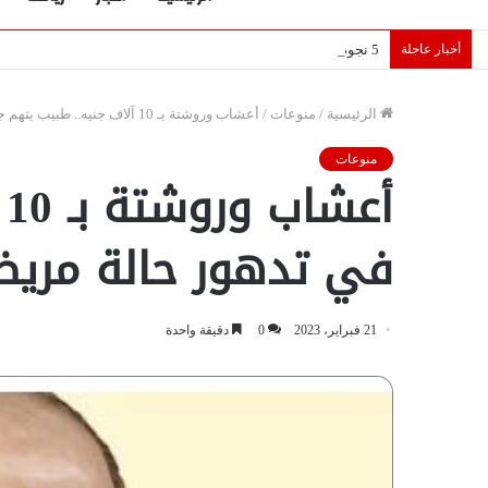
أخبار عاجلة
5 نجوم عرب يخطفون الأضواء بسوق الانتقالات الأوروبية 2026.. “رؤية” تكشف التفاصيل | إنفوجراف
الرئيسية
/
منوعات
/
أعشاب وروشتة بـ 10 آلاف جنيه.. طبيب يتهم جودة عواد بالتسبب في تدهور حالة مريضة كلى
منوعات
أ
في تدهور حالة مري
21 فبراير، 2023
0
دقيقة واحدة