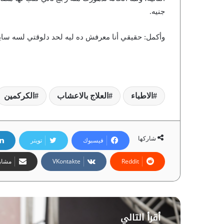
جنيه.
وأكمل: حقيقي أنا معرفش ده ليه لحد دلوقتي لسه سايبي
الاطباء
العلاج بالاعشاب
الكركمين
شاركها
فيسبوك
تويتر
مشارك
أقرأ التالي