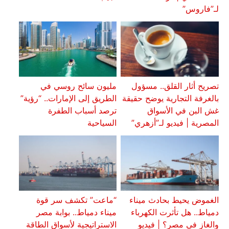
لـ”فاروس”
تصريح أثار القلق.. مسؤول
مليون سائح روسي في
بالغرفة التجارية يوضح حقيقة
الطريق إلى الإمارات.. “رؤية”
غش البن في الأسواق
ترصد أسباب الطفرة
المصرية | فيديو لـ”أزهري”
السياحية
الغموض يحيط بحادث ميناء
“ماعت” تكشف سر قوة
دمياط.. هل تأثرت الكهرباء
ميناء دمياط.. بوابة مصر
والغاز في مصر؟ | فيديو
الاستراتيجية لأسواق الطاقة